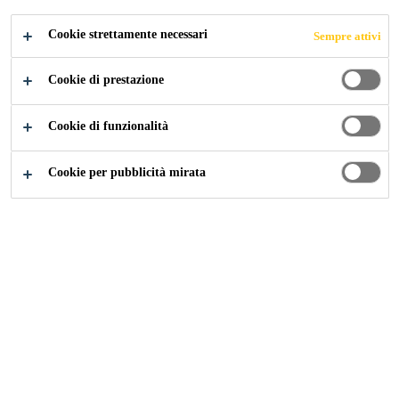
Membrana in bitume elastomero antiradicazione con
Cookie strettamente necessari
Sempre attivi
inserto in TNT di poliestere. Il lato superiore è
cosparso con scaglie di ardesia e il lato inferiore è
Cookie di prestazione
rivestito con una pellicola di polietilene a saldatura
Leggi di più +
rapida. Nell’area di sovrapposizione della giunzione
Cookie di funzionalità
longitudinale, un’estremità del lato superiore è
provvista di una striscia di pellicola PET. Spessore
Scorrimento a caldo di +120 °C
Cookie per pubblicità mirata
del materiale: 5.2 mm
Comportamento elastico alle basse temperature
Resistente alla penetrazione delle radici e non
nocivo dal punto di vista ecologico
Robusta armatura elastica resistente agli strappi
Elevata resistenza allo sfondamento