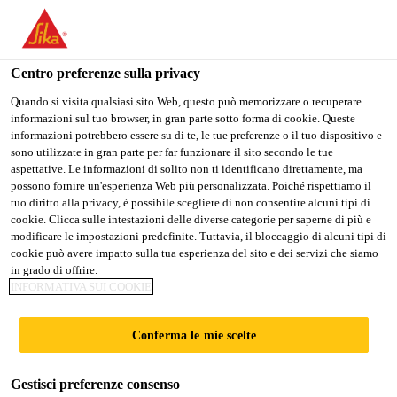
Stai visitando il sito web della "Sika Schweiz AG", sembra che si
stia accedendo da "Stati Uniti". Esiste un sito web separato per il
vostro paese.
Centro preferenze sulla privacy
Construction
...
SikaShield® EP 5 PLUS ard WF flam
PASSARE A
RIMANERE SIKA
SELEZIONARE
Quando si visita qualsiasi sito Web, questo può memorizzare o recuperare
informazioni sul tuo browser, in gran parte sotto forma di cookie. Queste
SIKA USA
SCHWEIZ AG
IL PAESE
informazioni potrebbero essere su di te, le tue preferenze o il tuo dispositivo e
sono utilizzate in gran parte per far funzionare il sito secondo le tue
aspettative. Le informazioni di solito non ti identificano direttamente, ma
Sika Schweiz AG
possono fornire un'esperienza Web più personalizzata. Poiché rispettiamo il
SikaShield® EP 5
tuo diritto alla privacy, è possibile scegliere di non consentire alcuni tipi di
cookie. Clicca sulle intestazioni delle diverse categorie per saperne di più e
modificare le impostazioni predefinite. Tuttavia, il bloccaggio di alcuni tipi di
PLUS ard WF flam
cookie può avere impatto sulla tua esperienza del sito e dei servizi che siamo
in grado di offrire.
INFORMATIVA SUI COOKIE
Membrana in bitume elastomero con
inserto in TNT di poliestere quale strato
Conferma le mie scelte
impermeabilizzate superiore saldabile
antiradicazione per bordure non protette
Gestisci preferenze consenso