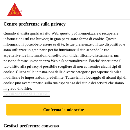
Stai visitando il sito web della "Sika Schweiz AG", sembra che si
stia accedendo da "Stati Uniti". Esiste un sito web separato per il
vostro paese.
Centro preferenze sulla privacy
Construction
...
Sika® Aktivator-205
PASSARE A
RIMANERE SIKA
SELEZIONARE
Quando si visita qualsiasi sito Web, questo può memorizzare o recuperare
informazioni sul tuo browser, in gran parte sotto forma di cookie. Queste
SIKA USA
SCHWEIZ AG
IL PAESE
informazioni potrebbero essere su di te, le tue preferenze o il tuo dispositivo e
sono utilizzate in gran parte per far funzionare il sito secondo le tue
aspettative. Le informazioni di solito non ti identificano direttamente, ma
Sika Schweiz AG
possono fornire un'esperienza Web più personalizzata. Poiché rispettiamo il
Sika® Aktivator-
tuo diritto alla privacy, è possibile scegliere di non consentire alcuni tipi di
cookie. Clicca sulle intestazioni delle diverse categorie per saperne di più e
modificare le impostazioni predefinite. Tuttavia, il bloccaggio di alcuni tipi di
205
cookie può avere impatto sulla tua esperienza del sito e dei servizi che siamo
in grado di offrire.
INFORMATIVA SUI COOKIE
Fondo pulitore di ancoraggio a base
solvente, trasparente, per substrati non
Conferma le mie scelte
porosi
Gestisci preferenze consenso
Sika® Aktivator-205 è un fondo pulitore promotore