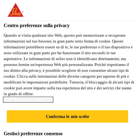
Stai visitando il sito web della "Sika Schweiz AG", sembra che si
stia accedendo da "Stati Uniti". Esiste un sito web separato per il
vostro paese.
Centro preferenze sulla privacy
Construction
...
Sika® Ergodur Pronto Pro
PASSARE A
RIMANERE SIKA
SELEZIONARE
Quando si visita qualsiasi sito Web, questo può memorizzare o recuperare
informazioni sul tuo browser, in gran parte sotto forma di cookie. Queste
SIKA USA
SCHWEIZ AG
IL PAESE
informazioni potrebbero essere su di te, le tue preferenze o il tuo dispositivo e
sono utilizzate in gran parte per far funzionare il sito secondo le tue
aspettative. Le informazioni di solito non ti identificano direttamente, ma
Sika Schweiz AG
possono fornire un'esperienza Web più personalizzata. Poiché rispettiamo il
Sika® Ergodur
tuo diritto alla privacy, è possibile scegliere di non consentire alcuni tipi di
cookie. Clicca sulle intestazioni delle diverse categorie per saperne di più e
modificare le impostazioni predefinite. Tuttavia, il bloccaggio di alcuni tipi di
Pronto Pro
cookie può avere impatto sulla tua esperienza del sito e dei servizi che siamo
in grado di offrire.
INFORMATIVA SUI COOKIE
Sigillatura composita priva di solventi a
base di resina PMMA
Conferma le mie scelte
Resina PMMA altamente reattiva, priva di solventi,
Gestisci preferenze consenso
quale mano di fondo, sigillatura o raschiatura.