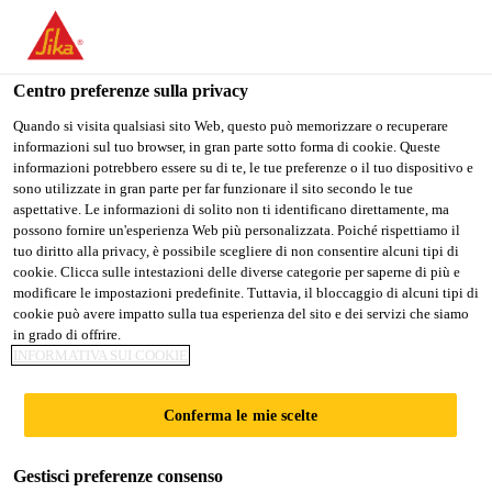
Stai visitando il sito web della "Sika Schweiz AG", sembra che si
stia accedendo da "Stati Uniti". Esiste un sito web separato per il
vostro paese.
Centro preferenze sulla privacy
PASSARE A
RIMANERE SIKA
SELEZIONARE
Quando si visita qualsiasi sito Web, questo può memorizzare o recuperare
informazioni sul tuo browser, in gran parte sotto forma di cookie. Queste
SIKA USA
SCHWEIZ AG
IL PAESE
informazioni potrebbero essere su di te, le tue preferenze o il tuo dispositivo e
sono utilizzate in gran parte per far funzionare il sito secondo le tue
aspettative. Le informazioni di solito non ti identificano direttamente, ma
Sika Schweiz AG
possono fornire un'esperienza Web più personalizzata. Poiché rispettiamo il
tuo diritto alla privacy, è possibile scegliere di non consentire alcuni tipi di
cookie. Clicca sulle intestazioni delle diverse categorie per saperne di più e
modificare le impostazioni predefinite. Tuttavia, il bloccaggio di alcuni tipi di
cookie può avere impatto sulla tua esperienza del sito e dei servizi che siamo
ACQUA POTABILE
in grado di offrire.
INFORMATIVA SUI COOKIE
Conferma le mie scelte
Gestisci preferenze consenso