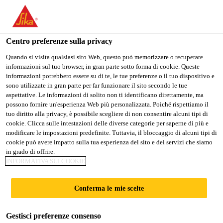
Stai visitando il sito web della "Sika Schweiz AG", sembra che si
stia accedendo da "Stati Uniti". Esiste un sito web separato per il
vostro paese.
Centro preferenze sulla privacy
PASSARE A
RIMANERE SIKA
SELEZIONARE
Quando si visita qualsiasi sito Web, questo può memorizzare o recuperare
informazioni sul tuo browser, in gran parte sotto forma di cookie. Queste
SIKA USA
SCHWEIZ AG
IL PAESE
informazioni potrebbero essere su di te, le tue preferenze o il tuo dispositivo e
sono utilizzate in gran parte per far funzionare il sito secondo le tue
aspettative. Le informazioni di solito non ti identificano direttamente, ma
Sika Schweiz AG
possono fornire un'esperienza Web più personalizzata. Poiché rispettiamo il
tuo diritto alla privacy, è possibile scegliere di non consentire alcuni tipi di
cookie. Clicca sulle intestazioni delle diverse categorie per saperne di più e
modificare le impostazioni predefinite. Tuttavia, il bloccaggio di alcuni tipi di
cookie può avere impatto sulla tua esperienza del sito e dei servizi che siamo
OFFERTA DI CORSI
in grado di offrire.
INFORMATIVA SUI COOKIE
Conferma le mie scelte
Gestisci preferenze consenso