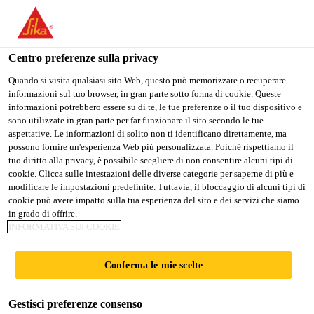
Stai visitando il sito web della "Sika Schweiz AG", sembra che si
stia accedendo da "Stati Uniti". Esiste un sito web separato per il
vostro paese.
Centro preferenze sulla privacy
PASSARE A
RIMANERE SIKA
SELEZIONARE
Quando si visita qualsiasi sito Web, questo può memorizzare o recuperare
informazioni sul tuo browser, in gran parte sotto forma di cookie. Queste
SIKA USA
SCHWEIZ AG
IL PAESE
informazioni potrebbero essere su di te, le tue preferenze o il tuo dispositivo e
sono utilizzate in gran parte per far funzionare il sito secondo le tue
aspettative. Le informazioni di solito non ti identificano direttamente, ma
Sika Schweiz AG
possono fornire un'esperienza Web più personalizzata. Poiché rispettiamo il
tuo diritto alla privacy, è possibile scegliere di non consentire alcuni tipi di
cookie. Clicca sulle intestazioni delle diverse categorie per saperne di più e
modificare le impostazioni predefinite. Tuttavia, il bloccaggio di alcuni tipi di
cookie può avere impatto sulla tua esperienza del sito e dei servizi che siamo
DETTAGLI CAD
in grado di offrire.
INFORMATIVA SUI COOKIE
Conferma le mie scelte
Gestisci preferenze consenso