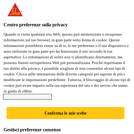
Stai visitando il sito web della "Sika Schweiz AG", sembra che si
stia accedendo da "Stati Uniti". Esiste un sito web separato per il
vostro paese.
Centro preferenze sulla privacy
PASSARE A
RIMANERE SIKA
SELEZIONARE
Quando si visita qualsiasi sito Web, questo può memorizzare o recuperare
informazioni sul tuo browser, in gran parte sotto forma di cookie. Queste
SIKA USA
SCHWEIZ AG
IL PAESE
informazioni potrebbero essere su di te, le tue preferenze o il tuo dispositivo e
sono utilizzate in gran parte per far funzionare il sito secondo le tue
aspettative. Le informazioni di solito non ti identificano direttamente, ma
Sika Schweiz AG
possono fornire un'esperienza Web più personalizzata. Poiché rispettiamo il
tuo diritto alla privacy, è possibile scegliere di non consentire alcuni tipi di
cookie. Clicca sulle intestazioni delle diverse categorie per saperne di più e
modificare le impostazioni predefinite. Tuttavia, il bloccaggio di alcuni tipi di
cookie può avere impatto sulla tua esperienza del sito e dei servizi che siamo
ARGOMENTI
in grado di offrire.
INFORMATIVA SUI COOKIE
PRINCIPALI
Conferma le mie scelte
Gestisci preferenze consenso