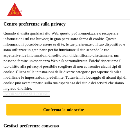
Stai visitando il sito web della "Sika Schweiz AG", sembra che si
stia accedendo da "Stati Uniti". Esiste un sito web separato per il
vostro paese.
Centro preferenze sulla privacy
Construction
...
SikaMur® Seco-21
PASSARE A
RIMANERE SIKA
SELEZIONARE
Quando si visita qualsiasi sito Web, questo può memorizzare o recuperare
informazioni sul tuo browser, in gran parte sotto forma di cookie. Queste
SIKA USA
SCHWEIZ AG
IL PAESE
informazioni potrebbero essere su di te, le tue preferenze o il tuo dispositivo e
sono utilizzate in gran parte per far funzionare il sito secondo le tue
aspettative. Le informazioni di solito non ti identificano direttamente, ma
Sika Schweiz AG
possono fornire un'esperienza Web più personalizzata. Poiché rispettiamo il
SikaMur® Seco-21
tuo diritto alla privacy, è possibile scegliere di non consentire alcuni tipi di
cookie. Clicca sulle intestazioni delle diverse categorie per saperne di più e
modificare le impostazioni predefinite. Tuttavia, il bloccaggio di alcuni tipi di
Intonaco di risanamento WTA per
cookie può avere impatto sulla tua esperienza del sito e dei servizi che siamo
in grado di offrire.
murature umide e danneggiate dalla
INFORMATIVA SUI COOKIE
salsedine
Conferma le mie scelte
Intonaco bianco di risanamento certificato WTA* per
l’intonacatura di murature umide e danneggiate dalla
Gestisci preferenze consenso
salsedine, in particolare superfici di basamenti e