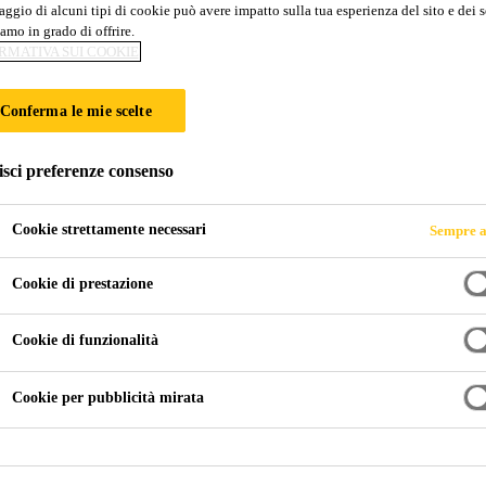
ggio di alcuni tipi di cookie può avere impatto sulla tua esperienza del sito e dei s
Sika FastFix®-1
amo in grado di offrire.
RMATIVA SUI COOKIE
Malta cementizia a presa rapida per posa, 
Conferma le mie scelte
Malta universale monocomponente a presa molto rapid
isci preferenze consenso
sintetiche, per montaggi rapidi in edilizia e genio ci
(classe R4).
Cookie strettamente necessari
Sempre a
Cookie di prestazione
Messa in opera semplice
Fibrorinforzata
Cookie di funzionalità
Applicabile in strati fino a 50 mm per mano di lav
Cookie per pubblicità mirata
Classe R4 come da norma EN 1504-3
Resistente ai solfati