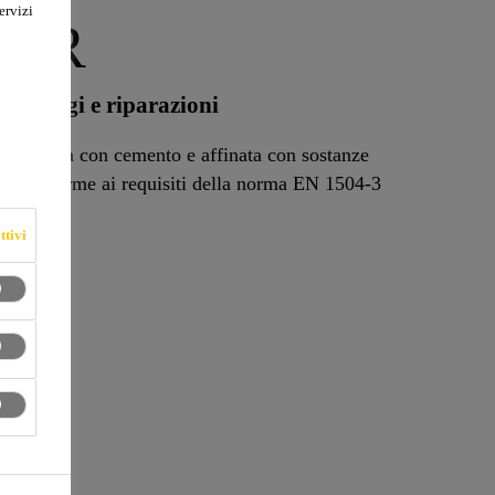
ervizi
31 R
montaggi e riparazioni
a, legata con cemento e affinata con sostanze
vile, conforme ai requisiti della norma EN 1504-3
ttivi
oro