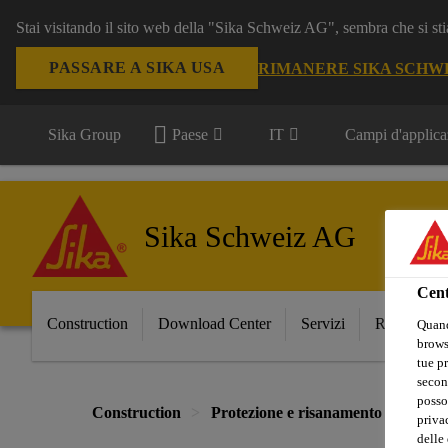
Stai visitando il sito web della "Sika Schweiz AG", sembra che si sti
PASSARE A SIKA USA
RIMANERE SIKA SCHW
Sika Group
Paese
IT
Campi d'applica
Sika Schweiz AG
Cent
Construction
Download Center
Servizi
Referenze
Quand
browse
tue pr
secon
posso
Construction
Protezione e risanamento di edifici
privac
delle 