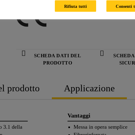
Rifiuta tutti
Consenti t
SCHEDA DATI DEL
SCHEDA 
PRODOTTO
SICU
el prodotto
Applicazione
Vantaggi
o 3.1 della
Messa in opera semplice
in
Fibrorinforzata