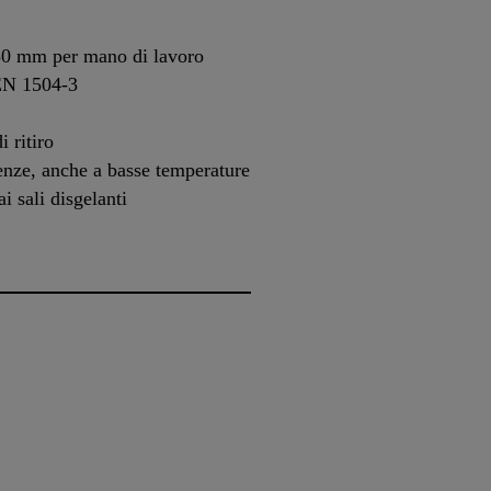
a 50 mm per mano di lavoro
EN 1504-3
 ritiro
tenze, anche a basse temperature
ai sali disgelanti