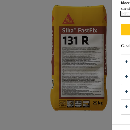
blocca
che si
INFO
Gest