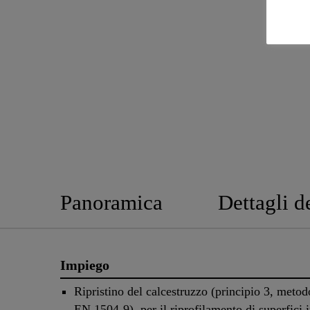
Panoramica
Dettagli d
Impiego
Ripristino del calcestruzzo (principio 3, metod
EN 1504-9), per il riprofilamento di superfici 