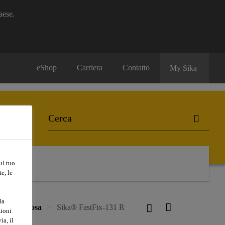
aese.
eShop
Carriera
Contatto
My Sika
ul tuo
e, le
la
taggio e posa
Sika® FastFix-131 R
zioni
ia, il