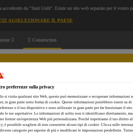
a accedendo da "Stati Uniti". Esiste un sito web separato per il vostro p
EIZ AG
SELEZIONARE IL PAESE
zione
Construction
ro preferenze sulla privacy
Sika Apps
Interlocutore
o si visita qualsiasi sito Web, questo può memorizzare o recuperare informazioni s
r, in gran parte sotto forma di cookie. Queste informazioni potrebbero essere su di t
eferenze o il tuo dispositivo e sono utilizzate in gran parte per far funzionare il sito
do le tue aspettative. Le informazioni di solito non ti identificano direttamente, ma
no fornire un'esperienza Web più personalizzata. Poiché rispettiamo il tuo diritto al
Riparazione del calcestruzzo
Malte per sottocolatura, mon
y, è possibile scegliere di non consentire alcuni tipi di cookie. Clicca sulle intesta
diverse categorie per saperne di più e modificare le impostazioni predefinite. Tuttav