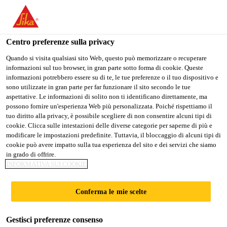
Stai visitando il sito web della "Sika Schweiz AG", sembra che si
stia accedendo da "Stati Uniti". Esiste un sito web separato per il
vostro paese.
Centro preferenze sulla privacy
Construction
...
Sika FastFix®-121
PASSARE A
RIMANERE SIKA
SELEZIONARE
Quando si visita qualsiasi sito Web, questo può memorizzare o recuperare
informazioni sul tuo browser, in gran parte sotto forma di cookie. Queste
SIKA USA
SCHWEIZ AG
IL PAESE
informazioni potrebbero essere su di te, le tue preferenze o il tuo dispositivo e
sono utilizzate in gran parte per far funzionare il sito secondo le tue
aspettative. Le informazioni di solito non ti identificano direttamente, ma
Sika Schweiz AG
possono fornire un'esperienza Web più personalizzata. Poiché rispettiamo il
Sika FastFix®-121
tuo diritto alla privacy, è possibile scegliere di non consentire alcuni tipi di
cookie. Clicca sulle intestazioni delle diverse categorie per saperne di più e
modificare le impostazioni predefinite. Tuttavia, il bloccaggio di alcuni tipi di
Malta cementizia a presa rapida per posa,
cookie può avere impatto sulla tua esperienza del sito e dei servizi che siamo
in grado di offrire.
montaggi e riparazioni
INFORMATIVA SUI COOKIE
Malta universale monocomponente a presa rapida,
Conferma le mie scelte
legata con cemento e affinata con sostanze
sintetiche, per montaggi rapidi in edilizia e genio
Gestisci preferenze consenso
civile, conforme ai requisiti della norma EN 1504-3