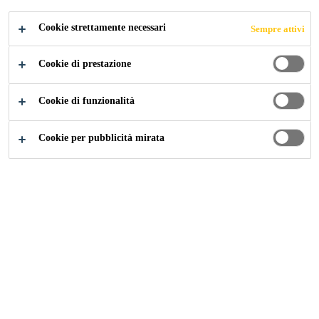
Leggi di più +
(classe R4).
Cookie strettamente necessari
Sempre attivi
Messa in opera semplice
Cookie di prestazione
Fibrorinforzata
Cookie di funzionalità
Applicabile in strati fino a 50 mm per mano di
Cookie per pubblicità mirata
lavoro
Classe R4 come da norma EN 1504-3
Resistente ai solfati