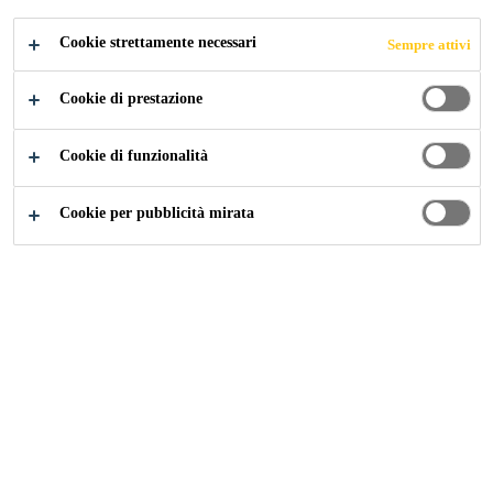
Malta CC da riprofilamento monocomponente,
Cookie strettamente necessari
Sempre attivi
fibrorinforzata, con inibitori della corrosione e
impronta di CO
migliorata, per spessori di strato tra
2
Cookie di prestazione
4 e 100 mm, conforme ai requisiti delle norme
Leggi di più +
EN 1504-3 (classe R4) ed EN 1504-7.
Cookie di funzionalità
Contiene inibitori della corrosione
Cookie per pubblicità mirata
Elevatissima resistenza alla reazione alcali-
aggregati
Elevata resistenza al gelo e ai sali disgelanti (BE
II FT)
Applicabile in spessori da 4 a 100 mm
Classe di fuoco A1
Classe R4 secondo la EN 1504-3