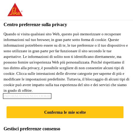
Stai visitando il sito web della "Sika Schweiz AG", sembra che si
stia accedendo da "Stati Uniti". Esiste un sito web separato per il
vostro paese.
Centro preferenze sulla privacy
Construction
...
Sika MonoTop®-4080
PASSARE A
RIMANERE SIKA
SELEZIONARE
Quando si visita qualsiasi sito Web, questo può memorizzare o recuperare
informazioni sul tuo browser, in gran parte sotto forma di cookie. Queste
SIKA USA
SCHWEIZ AG
IL PAESE
informazioni potrebbero essere su di te, le tue preferenze o il tuo dispositivo e
sono utilizzate in gran parte per far funzionare il sito secondo le tue
aspettative. Le informazioni di solito non ti identificano direttamente, ma
Sika Schweiz AG
possono fornire un'esperienza Web più personalizzata. Poiché rispettiamo il
Sika
tuo diritto alla privacy, è possibile scegliere di non consentire alcuni tipi di
cookie. Clicca sulle intestazioni delle diverse categorie per saperne di più e
modificare le impostazioni predefinite. Tuttavia, il bloccaggio di alcuni tipi di
MonoTop®-4080
cookie può avere impatto sulla tua esperienza del sito e dei servizi che siamo
in grado di offrire.
INFORMATIVA SUI COOKIE
Malta R4 ad alta prestazione per il
ripristino del calcestruzzo con inibitori
Conferma le mie scelte
della corrosione e impronta di carbonio
ridotta
Gestisci preferenze consenso