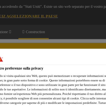
a accedendo da "Stati Uniti". Esiste un sito web separato per il vostro p
EIZ AG
SELEZIONARE IL PAESE
zione
Construction
ro preferenze sulla privacy
o si visita qualsiasi sito Web, questo può memorizzare o recuperare informazioni s
Sika Apps
Interlocutore
r, in gran parte sotto forma di cookie. Queste informazioni potrebbero essere su di t
eferenze o il tuo dispositivo e sono utilizzate in gran parte per far funzionare il sito
do le tue aspettative. Le informazioni di solito non ti identificano direttamente, ma
no fornire un'esperienza Web più personalizzata. Poiché rispettiamo il tuo diritto al
y, è possibile scegliere di non consentire alcuni tipi di cookie. Clicca sulle intesta
diverse categorie per saperne di più e modificare le impostazioni predefinite. Tuttav