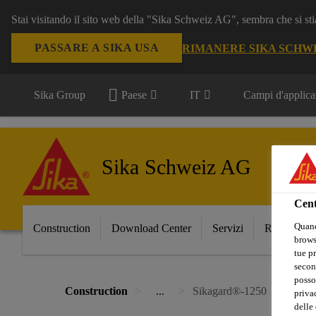
Stai visitando il sito web della "Sika Schweiz AG", sembra che si sti
PASSARE A SIKA USA
RIMANERE SIKA SCHW
Sika Group
Paese
IT
Campi d'applica
Sika Schweiz AG
Cent
Quand
Construction
Download Center
Servizi
Referenze
browse
tue pr
secon
posso
Construction
...
Sikagard®-1250
privac
delle 