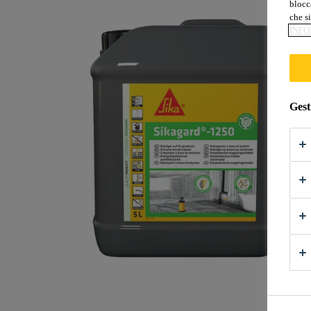
blocca
che si
INFO
Gest