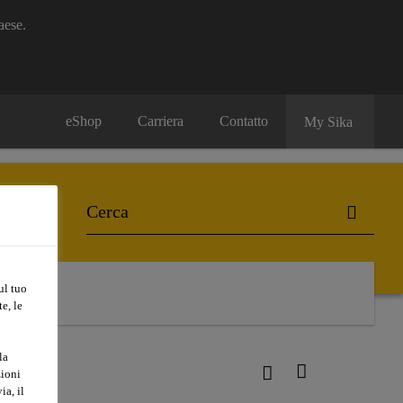
aese.
eShop
Carriera
Contatto
My Sika
ul tuo
e, le
la
zioni
ia, il