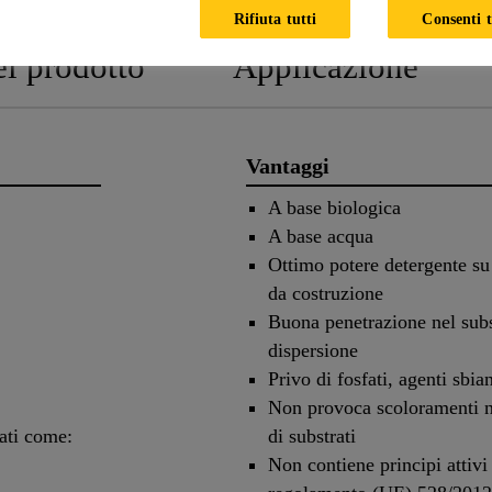
Rifiuta tutti
Consenti t
el prodotto
Applicazione
Vantaggi
A base biologica
A base acqua
Ottimo potere detergente s
da costruzione
Buona penetrazione nel subs
dispersione
Privo di fosfati, agenti sbi
Non provoca scoloramenti 
rati come:
di substrati
Non contiene principi attivi 