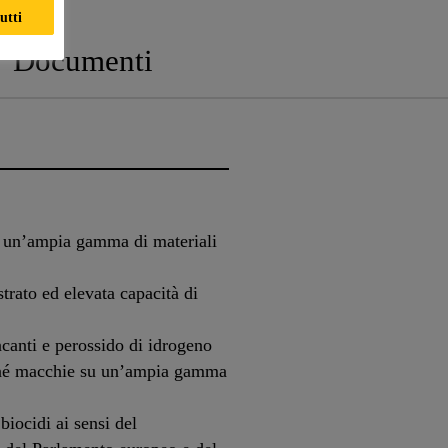
utti
Documenti
u un’ampia gamma di materiali
trato ed elevata capacità di
ancanti e perossido di idrogeno
né macchie su un’ampia gamma
biocidi ai sensi del