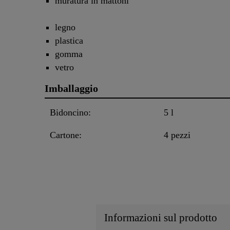
muratura in mattoni
legno
plastica
gomma
vetro
Imballaggio
Bidoncino:
5 l
Cartone:
4 pezzi
Informazioni sul prodotto