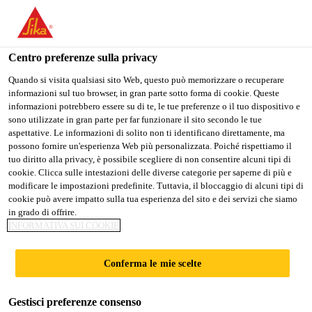
Stai visitando il sito web della "Sika Schweiz AG", sembra che si
stia accedendo da "Stati Uniti". Esiste un sito web separato per il
vostro paese.
Centro preferenze sulla privacy
Construction
...
Sika® Permacor®-3326 EG H
PASSARE A
RIMANERE SIKA
SELEZIONARE
Quando si visita qualsiasi sito Web, questo può memorizzare o recuperare
informazioni sul tuo browser, in gran parte sotto forma di cookie. Queste
SIKA USA
SCHWEIZ AG
IL PAESE
informazioni potrebbero essere su di te, le tue preferenze o il tuo dispositivo e
sono utilizzate in gran parte per far funzionare il sito secondo le tue
aspettative. Le informazioni di solito non ti identificano direttamente, ma
Sika Schweiz AG
possono fornire un'esperienza Web più personalizzata. Poiché rispettiamo il
Sika®
tuo diritto alla privacy, è possibile scegliere di non consentire alcuni tipi di
cookie. Clicca sulle intestazioni delle diverse categorie per saperne di più e
modificare le impostazioni predefinite. Tuttavia, il bloccaggio di alcuni tipi di
Permacor®-3326
cookie può avere impatto sulla tua esperienza del sito e dei servizi che siamo
in grado di offrire.
EG H
INFORMATIVA SUI COOKIE
Conferma le mie scelte
Rivestimento very high solid per
calcestruzzo a base di resina epossidica
Gestisci preferenze consenso