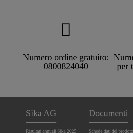
Numero ordine gratuito:
Nume
0800824040
per 
Sika AG
Documenti
Risultati annuali Sika 2025
Schede dati del prodott