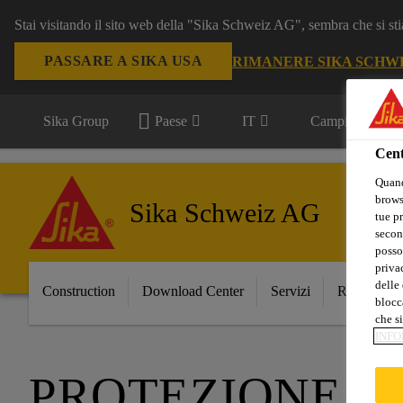
Stai visitando il sito web della "Sika Schweiz AG", sembra che si sti
PASSARE A SIKA USA
RIMANERE SIKA SCHW
Sika Group
Paese
IT
Campi d'applica
Cent
Quand
browse
Sika Schweiz AG
tue pr
secon
posso
privac
delle 
Construction
Download Center
Servizi
Referenze
blocca
che si
INFO
PROTEZIONE A