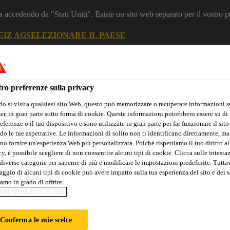
a accedendo da "Stati Uniti". Esiste un sito web separato per il vostro p
EIZ AG
SELEZIONARE IL PAESE
zione
Construction
ro preferenze sulla privacy
o si visita qualsiasi sito Web, questo può memorizzare o recuperare informazioni s
r, in gran parte sotto forma di cookie. Queste informazioni potrebbero essere su di t
eferenze o il tuo dispositivo e sono utilizzate in gran parte per far funzionare il sito
do le tue aspettative. Le informazioni di solito non ti identificano direttamente, ma
no fornire un'esperienza Web più personalizzata. Poiché rispettiamo il tuo diritto al
y, è possibile scegliere di non consentire alcuni tipi di cookie. Clicca sulle intesta
diverse categorie per saperne di più e modificare le impostazioni predefinite. Tuttav
Sika Apps
Interlocutore
ggio di alcuni tipi di cookie può avere impatto sulla tua esperienza del sito e dei s
amo in grado di offrire.
RMATIVA SUI COOKIE
NTINCENDIO
Conferma le mie scelte