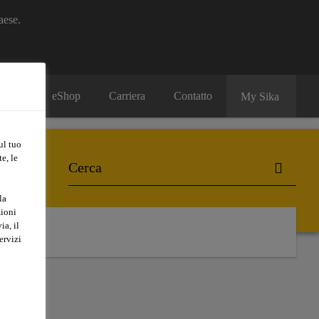
aese.
eShop
Carriera
Contatto
My Sika
ul tuo
e, le
la
zioni
ia, il
ervizi