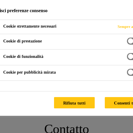
isci preferenze consenso
Cookie strettamente necessari
Sempre a
zzo e rivestimenti speciali, Rivenditori di vernici
Protezione an
Cookie di prestazione
incendio
Cookie di funzionalità
Cookie per pubblicità mirata
incendio del calcestruzzo
Rifiuta tutti
Consenti t
Contatto