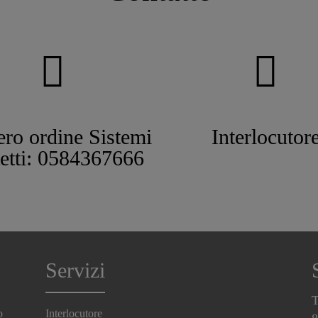
ro ordine Sistemi
Interlocutor
tetti: 0584367666
Servizi
T
o
Interlocutore