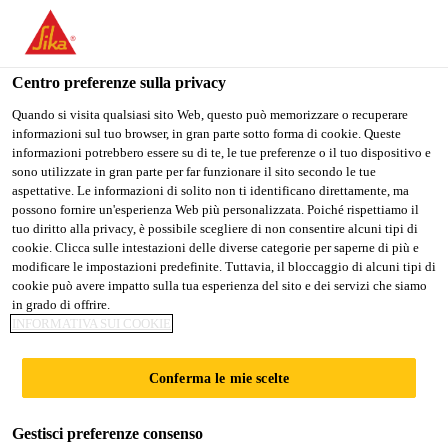
Stai visitando il sito web della "Sika Schweiz AG", sembra che si
stia accedendo da "Stati Uniti". Esiste un sito web separato per il
vostro paese.
Centro preferenze sulla privacy
PASSARE A
RIMANERE SIKA
SELEZIONARE
Quando si visita qualsiasi sito Web, questo può memorizzare o recuperare
informazioni sul tuo browser, in gran parte sotto forma di cookie. Queste
SIKA USA
SCHWEIZ AG
IL PAESE
informazioni potrebbero essere su di te, le tue preferenze o il tuo dispositivo e
sono utilizzate in gran parte per far funzionare il sito secondo le tue
aspettative. Le informazioni di solito non ti identificano direttamente, ma
Sika Schweiz AG
possono fornire un'esperienza Web più personalizzata. Poiché rispettiamo il
tuo diritto alla privacy, è possibile scegliere di non consentire alcuni tipi di
cookie. Clicca sulle intestazioni delle diverse categorie per saperne di più e
modificare le impostazioni predefinite. Tuttavia, il bloccaggio di alcuni tipi di
cookie può avere impatto sulla tua esperienza del sito e dei servizi che siamo
MANO DI FONDO
in grado di offrire.
INFORMATIVA SUI COOKIE
Conferma le mie scelte
Gestisci preferenze consenso