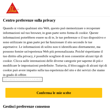
Stai visitando il sito web della "Sika Schweiz AG", sembra che si
stia accedendo da "Stati Uniti". Esiste un sito web separato per il
vostro paese.
Centro preferenze sulla privacy
Construction
...
Sikagard®-915 Stainprotect
PASSARE A
RIMANERE SIKA
SELEZIONARE
Quando si visita qualsiasi sito Web, questo può memorizzare o recuperare
informazioni sul tuo browser, in gran parte sotto forma di cookie. Queste
SIKA USA
SCHWEIZ AG
IL PAESE
informazioni potrebbero essere su di te, le tue preferenze o il tuo dispositivo e
sono utilizzate in gran parte per far funzionare il sito secondo le tue
aspettative. Le informazioni di solito non ti identificano direttamente, ma
Sika Schweiz AG
possono fornire un'esperienza Web più personalizzata. Poiché rispettiamo il
Sikagard®-915
tuo diritto alla privacy, è possibile scegliere di non consentire alcuni tipi di
cookie. Clicca sulle intestazioni delle diverse categorie per saperne di più e
modificare le impostazioni predefinite. Tuttavia, il bloccaggio di alcuni tipi di
Stainprotect
cookie può avere impatto sulla tua esperienza del sito e dei servizi che siamo
in grado di offrire.
INFORMATIVA SUI COOKIE
Impregnante speciale monocomponente
per superfici legate con cemento
Conferma le mie scelte
Impregnante speciale monocomponente contenente
Gestisci preferenze consenso
solvente su base di silano per superfici legate con