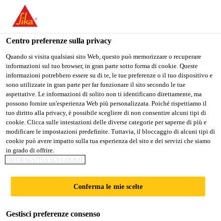
Stai visitando il sito web della "Sika Schweiz AG", sembra che si
stia accedendo da "Stati Uniti". Esiste un sito web separato per il
vostro paese.
Centro preferenze sulla privacy
Construction
...
Sika® SealTape O
PASSARE A
RIMANERE SIKA
SELEZIONARE
Quando si visita qualsiasi sito Web, questo può memorizzare o recuperare
informazioni sul tuo browser, in gran parte sotto forma di cookie. Queste
SIKA USA
SCHWEIZ AG
IL PAESE
informazioni potrebbero essere su di te, le tue preferenze o il tuo dispositivo e
sono utilizzate in gran parte per far funzionare il sito secondo le tue
aspettative. Le informazioni di solito non ti identificano direttamente, ma
Sika Schweiz AG
possono fornire un'esperienza Web più personalizzata. Poiché rispettiamo il
Sika® SealTape O
tuo diritto alla privacy, è possibile scegliere di non consentire alcuni tipi di
cookie. Clicca sulle intestazioni delle diverse categorie per saperne di più e
modificare le impostazioni predefinite. Tuttavia, il bloccaggio di alcuni tipi di
Nastro sigillante per impermeabilizzazioni
cookie può avere impatto sulla tua esperienza del sito e dei servizi che siamo
in grado di offrire.
composite
INFORMATIVA SUI COOKIE
Componente di sistema di raccordi impermeabili per
Conferma le mie scelte
la realizzazione di ponti flessibili e impermeabili su
zone a rischio di fessurazione (angoli di pareti,
Gestisci preferenze consenso
raccordi parete-pavimento ecc.).