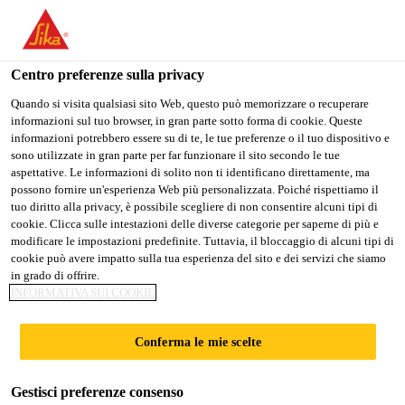
Stai visitando il sito web della "Sika Schweiz AG", sembra che si
stia accedendo da "Stati Uniti". Esiste un sito web separato per il
vostro paese.
Centro preferenze sulla privacy
Construction
...
SCHÖNOX® XR 40
PASSARE A
RIMANERE SIKA
SELEZIONARE
Quando si visita qualsiasi sito Web, questo può memorizzare o recuperare
informazioni sul tuo browser, in gran parte sotto forma di cookie. Queste
SIKA USA
SCHWEIZ AG
IL PAESE
informazioni potrebbero essere su di te, le tue preferenze o il tuo dispositivo e
sono utilizzate in gran parte per far funzionare il sito secondo le tue
aspettative. Le informazioni di solito non ti identificano direttamente, ma
Sika Schweiz AG
possono fornire un'esperienza Web più personalizzata. Poiché rispettiamo il
SCHÖNOX® XR
tuo diritto alla privacy, è possibile scegliere di non consentire alcuni tipi di
cookie. Clicca sulle intestazioni delle diverse categorie per saperne di più e
modificare le impostazioni predefinite. Tuttavia, il bloccaggio di alcuni tipi di
40
cookie può avere impatto sulla tua esperienza del sito e dei servizi che siamo
in grado di offrire.
INFORMATIVA SUI COOKIE
Malta per giunti legata con cemento
particolarmente sollecitabile (2 - 40 mm)
Conferma le mie scelte
Malta cementizia per giunti utilizzabile nella
Gestisci preferenze consenso
consistenza di malta liquida, per giunti di larghezza