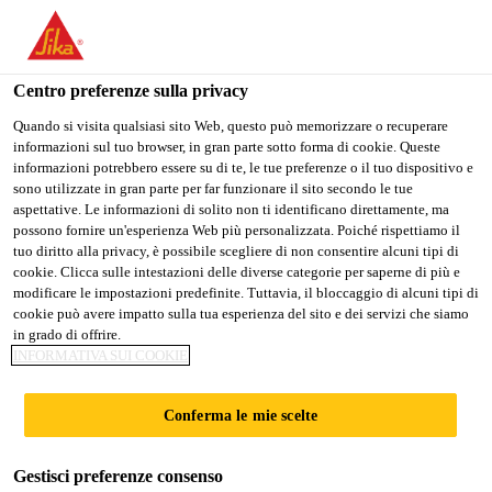
Stai visitando il sito web della "Sika Schweiz AG", sembra che si
stia accedendo da "Stati Uniti". Esiste un sito web separato per il
vostro paese.
Centro preferenze sulla privacy
Construction
...
SikaCeram®-275 Marble & Stone
PASSARE A
RIMANERE SIKA
SELEZIONARE
Quando si visita qualsiasi sito Web, questo può memorizzare o recuperare
informazioni sul tuo browser, in gran parte sotto forma di cookie. Queste
SIKA USA
SCHWEIZ AG
IL PAESE
informazioni potrebbero essere su di te, le tue preferenze o il tuo dispositivo e
sono utilizzate in gran parte per far funzionare il sito secondo le tue
aspettative. Le informazioni di solito non ti identificano direttamente, ma
Sika Schweiz AG
possono fornire un'esperienza Web più personalizzata. Poiché rispettiamo il
SikaCeram®-275
tuo diritto alla privacy, è possibile scegliere di non consentire alcuni tipi di
cookie. Clicca sulle intestazioni delle diverse categorie per saperne di più e
modificare le impostazioni predefinite. Tuttavia, il bloccaggio di alcuni tipi di
Marble & Stone
cookie può avere impatto sulla tua esperienza del sito e dei servizi che siamo
in grado di offrire.
INFORMATIVA SUI COOKIE
Adesivo per piastrelle e pietra naturale
bianco, a presa rapida, elastificato,
Conferma le mie scelte
contenente trass
Gestisci preferenze consenso
Malta adesiva bianca a presa rapida, elastificata,