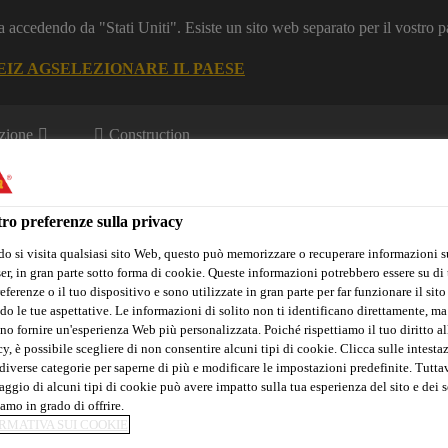
a accedendo da "Stati Uniti". Esiste un sito web separato per il vostro p
EIZ AG
SELEZIONARE IL PAESE
zione
Construction
ro preferenze sulla privacy
o si visita qualsiasi sito Web, questo può memorizzare o recuperare informazioni s
r, in gran parte sotto forma di cookie. Queste informazioni potrebbero essere su di t
eferenze o il tuo dispositivo e sono utilizzate in gran parte per far funzionare il sito
do le tue aspettative. Le informazioni di solito non ti identificano direttamente, ma
Sika Apps
Interlocutore
no fornire un'esperienza Web più personalizzata. Poiché rispettiamo il tuo diritto al
y, è possibile scegliere di non consentire alcuni tipi di cookie. Clicca sulle intesta
diverse categorie per saperne di più e modificare le impostazioni predefinite. Tuttav
ggio di alcuni tipi di cookie può avere impatto sulla tua esperienza del sito e dei s
amo in grado di offrire.
SE LIVELLANTI
RMATIVA SUI COOKIE