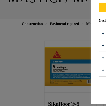
Gest
Construction
Pavimenti e pareti
Materiali p
Sikafloor®-5