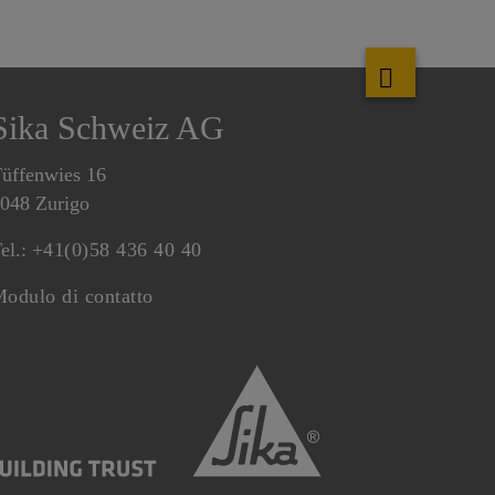
Sika Schweiz AG
üffenwies 16
048 Zurigo
el.:
+41(0)58 436 40 40
odulo di contatto