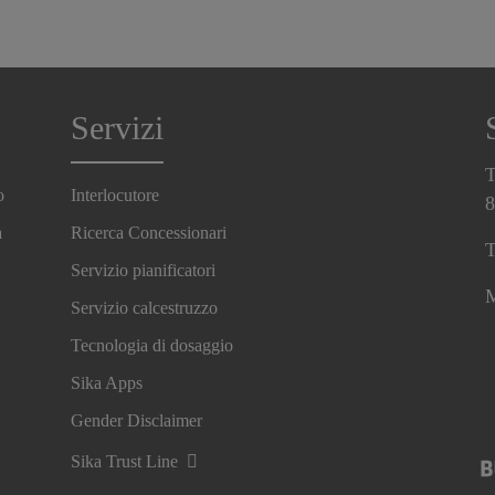
Servizi
T
o
Interlocutore
8
a
Ricerca Concessionari
T
Servizio pianificatori
M
Servizio calcestruzzo
Tecnologia di dosaggio
Sika Apps
Gender Disclaimer
Sika Trust Line