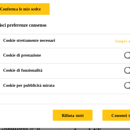
Conferma le mie scelte
isci preferenze consenso
er parquet e pavimentazione
Mastici / Masse livellanti
Cookie strettamente necessari
Sempre a
Cookie di prestazione
Cookie di funzionalità
Cookie per pubblicità mirata
Rifiuta tutti
Consenti t
Sikafloor®-100
Sikafloor®-8