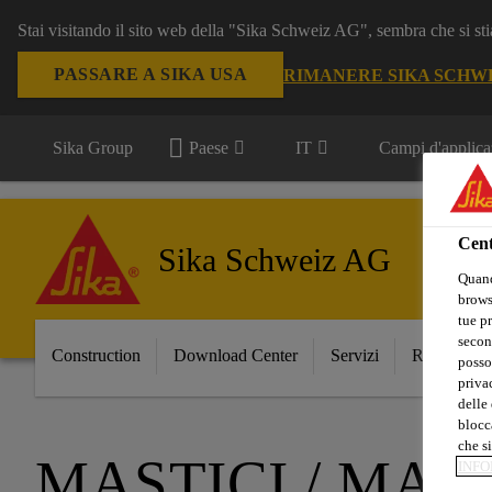
Stai visitando il sito web della "Sika Schweiz AG", sembra che si sti
PASSARE A SIKA USA
RIMANERE SIKA SCHW
Sika Group
Paese
IT
Campi d'applica
Cent
Sika Schweiz AG
Quand
browse
tue pr
secon
Construction
Download Center
Servizi
Referenze
posso
privac
delle 
blocca
che si
MASTICI / MAS
INFO