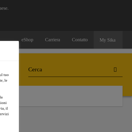
aese.
eShop
Carriera
Contatto
My Sika
ul tuo
e, le
la
zioni
ia, il
ervizi