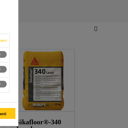
ttivi
utti
Sikafloor®-340