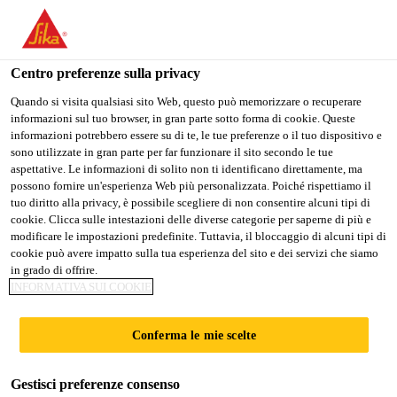
Stai visitando il sito web della "Sika Schweiz AG", sembra che si
stia accedendo da "Stati Uniti". Esiste un sito web separato per il
vostro paese.
Centro preferenze sulla privacy
PASSARE A
RIMANERE SIKA
SELEZIONARE
Quando si visita qualsiasi sito Web, questo può memorizzare o recuperare
informazioni sul tuo browser, in gran parte sotto forma di cookie. Queste
SIKA USA
SCHWEIZ AG
IL PAESE
informazioni potrebbero essere su di te, le tue preferenze o il tuo dispositivo e
sono utilizzate in gran parte per far funzionare il sito secondo le tue
aspettative. Le informazioni di solito non ti identificano direttamente, ma
Sika Schweiz AG
possono fornire un'esperienza Web più personalizzata. Poiché rispettiamo il
tuo diritto alla privacy, è possibile scegliere di non consentire alcuni tipi di
cookie. Clicca sulle intestazioni delle diverse categorie per saperne di più e
modificare le impostazioni predefinite. Tuttavia, il bloccaggio di alcuni tipi di
cookie può avere impatto sulla tua esperienza del sito e dei servizi che siamo
ATTREZZI DE
in grado di offrire.
INFORMATIVA SUI COOKIE
MESSA IN OPERA
Conferma le mie scelte
Gestisci preferenze consenso