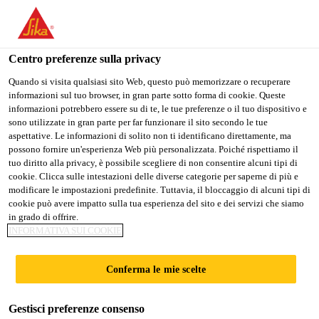
Stai visitando il sito web della "Sika Schweiz AG", sembra che si
stia accedendo da "Stati Uniti". Esiste un sito web separato per il
vostro paese.
Centro preferenze sulla privacy
Construction
...
SikaBond® AT-80 N
PASSARE A
RIMANERE SIKA
SELEZIONARE
Quando si visita qualsiasi sito Web, questo può memorizzare o recuperare
informazioni sul tuo browser, in gran parte sotto forma di cookie. Queste
SIKA USA
SCHWEIZ AG
IL PAESE
informazioni potrebbero essere su di te, le tue preferenze o il tuo dispositivo e
sono utilizzate in gran parte per far funzionare il sito secondo le tue
aspettative. Le informazioni di solito non ti identificano direttamente, ma
Sika Schweiz AG
possono fornire un'esperienza Web più personalizzata. Poiché rispettiamo il
SikaBond® AT-80
tuo diritto alla privacy, è possibile scegliere di non consentire alcuni tipi di
cookie. Clicca sulle intestazioni delle diverse categorie per saperne di più e
modificare le impostazioni predefinite. Tuttavia, il bloccaggio di alcuni tipi di
N
cookie può avere impatto sulla tua esperienza del sito e dei servizi che siamo
in grado di offrire.
INFORMATIVA SUI COOKIE
Adesivo elastico per la posa di pavimenti
in legno
Conferma le mie scelte
Adesivo elastico monocomponente, privo di acqua e
Gestisci preferenze consenso
solventi, a base di un polimero a terminazione