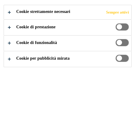
silanica.
Cookie strettamente necessari
Sempre attivi
Adesivo elastico come da ISO 17178
Cookie di prestazione
Sviluppo rapido delle resistenze
Cookie di funzionalità
Resistenza elevata al taglio
Cookie per pubblicità mirata
Utilizzabile su molteplici substrati senza primer
Adatto a parquet multistrato come da DIN EN
14389