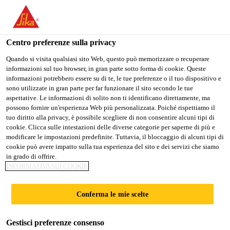
Stai visitando il sito web della "Sika Schweiz AG", sembra che si
stia accedendo da "Stati Uniti". Esiste un sito web separato per il
vostro paese.
Centro preferenze sulla privacy
Construction
...
Sika® Icosit KC 340/7
PASSARE A
RIMANERE SIKA
SELEZIONARE
Quando si visita qualsiasi sito Web, questo può memorizzare o recuperare
informazioni sul tuo browser, in gran parte sotto forma di cookie. Queste
SIKA USA
SCHWEIZ AG
IL PAESE
informazioni potrebbero essere su di te, le tue preferenze o il tuo dispositivo e
sono utilizzate in gran parte per far funzionare il sito secondo le tue
aspettative. Le informazioni di solito non ti identificano direttamente, ma
Sika Schweiz AG
possono fornire un'esperienza Web più personalizzata. Poiché rispettiamo il
Sika® Icosit KC
tuo diritto alla privacy, è possibile scegliere di non consentire alcuni tipi di
cookie. Clicca sulle intestazioni delle diverse categorie per saperne di più e
modificare le impostazioni predefinite. Tuttavia, il bloccaggio di alcuni tipi di
340/7
cookie può avere impatto sulla tua esperienza del sito e dei servizi che siamo
in grado di offrire.
INFORMATIVA SUI COOKIE
Massa colabile bicomponente a base di
poliuretano per la sottocolatura elastica di
Conferma le mie scelte
piastre a spalletta ferroviarie
Gestisci preferenze consenso
Sistema sintetico bicomponente, a indurimento