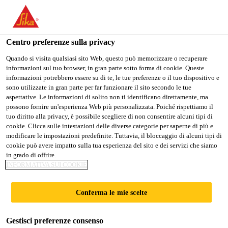
Stai visitando il sito web della "Sika Schweiz AG", sembra che si
stia accedendo da "Stati Uniti". Esiste un sito web separato per il
vostro paese.
Centro preferenze sulla privacy
Construction
...
SikaFuko® VT-1
PASSARE A
RIMANERE SIKA
SELEZIONARE
Quando si visita qualsiasi sito Web, questo può memorizzare o recuperare
informazioni sul tuo browser, in gran parte sotto forma di cookie. Queste
SIKA USA
SCHWEIZ AG
IL PAESE
informazioni potrebbero essere su di te, le tue preferenze o il tuo dispositivo e
sono utilizzate in gran parte per far funzionare il sito secondo le tue
aspettative. Le informazioni di solito non ti identificano direttamente, ma
Sika Schweiz AG
possono fornire un'esperienza Web più personalizzata. Poiché rispettiamo il
SikaFuko® VT-1
tuo diritto alla privacy, è possibile scegliere di non consentire alcuni tipi di
cookie. Clicca sulle intestazioni delle diverse categorie per saperne di più e
modificare le impostazioni predefinite. Tuttavia, il bloccaggio di alcuni tipi di
Tubo per iniezioni plurime per la
cookie può avere impatto sulla tua esperienza del sito e dei servizi che siamo
in grado di offrire.
sigillatura di giunti di costruzione
INFORMATIVA SUI COOKIE
Tubo iniettabile più volte, per la sigillatura di
Conferma le mie scelte
differenti tipi di giunti di costruzione e di
collegamento in costruzioni di calcestruzzo
Gestisci preferenze consenso
impermeabili all’acqua. Per impermeabilizzare il