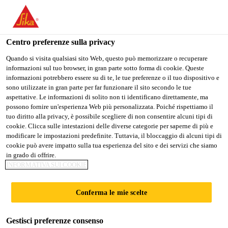
Stai visitando il sito web della "Sika Schweiz AG", sembra che si
stia accedendo da "Stati Uniti". Esiste un sito web separato per il
vostro paese.
Centro preferenze sulla privacy
Construction
...
SikaProof® Tape A+ N
PASSARE A
RIMANERE SIKA
SELEZIONARE
Quando si visita qualsiasi sito Web, questo può memorizzare o recuperare
informazioni sul tuo browser, in gran parte sotto forma di cookie. Queste
SIKA USA
SCHWEIZ AG
IL PAESE
informazioni potrebbero essere su di te, le tue preferenze o il tuo dispositivo e
sono utilizzate in gran parte per far funzionare il sito secondo le tue
aspettative. Le informazioni di solito non ti identificano direttamente, ma
Sika Schweiz AG
possono fornire un'esperienza Web più personalizzata. Poiché rispettiamo il
SikaProof® Tape
tuo diritto alla privacy, è possibile scegliere di non consentire alcuni tipi di
cookie. Clicca sulle intestazioni delle diverse categorie per saperne di più e
modificare le impostazioni predefinite. Tuttavia, il bloccaggio di alcuni tipi di
A+ N
cookie può avere impatto sulla tua esperienza del sito e dei servizi che siamo
in grado di offrire.
INFORMATIVA SUI COOKIE
Accessorio per SikaProof® A+
Conferma le mie scelte
Nastro adesivo interno a base di collante poliacrilico
per il sistema SikaProof® A+. Larghezza: 120 mm
Gestisci preferenze consenso