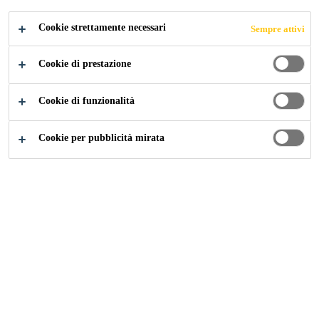
Elevato potere adesivo sul sistema SikaProof®
Cookie strettamente necessari
Sempre attivi
A+
Adatto anche con condizioni atmosferiche fredde
Cookie di prestazione
e umide
Con strato coesivo ibrido
Cookie di funzionalità
Cookie per pubblicità mirata