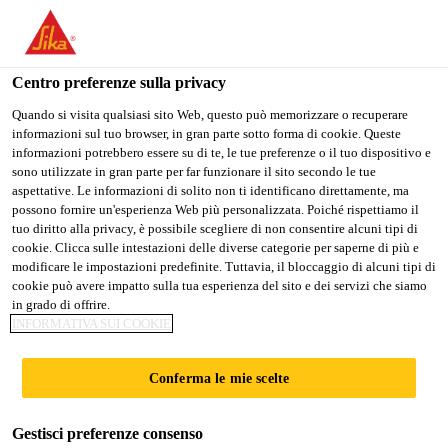
Stai visitando il sito web della "Sika Schweiz AG", sembra che si
stia accedendo da "Stati Uniti". Esiste un sito web separato per il
vostro paese.
Centro preferenze sulla privacy
Construction
...
Sikament®-212 A
PASSARE A
RIMANERE SIKA
SELEZIONARE
Quando si visita qualsiasi sito Web, questo può memorizzare o recuperare
informazioni sul tuo browser, in gran parte sotto forma di cookie. Queste
SIKA USA
SCHWEIZ AG
IL PAESE
informazioni potrebbero essere su di te, le tue preferenze o il tuo dispositivo e
sono utilizzate in gran parte per far funzionare il sito secondo le tue
aspettative. Le informazioni di solito non ti identificano direttamente, ma
Sika Schweiz AG
possono fornire un'esperienza Web più personalizzata. Poiché rispettiamo il
Sikament®-212 A
tuo diritto alla privacy, è possibile scegliere di non consentire alcuni tipi di
cookie. Clicca sulle intestazioni delle diverse categorie per saperne di più e
modificare le impostazioni predefinite. Tuttavia, il bloccaggio di alcuni tipi di
Superfluidificante (FM)
cookie può avere impatto sulla tua esperienza del sito e dei servizi che siamo
in grado di offrire.
INFORMATIVA SUI COOKIE
Superfluidificante conforme alla norma EN 934-2,
con effetto di accelerazione della presa, a base di
Conferma le mie scelte
PCE, per la fabbricazione di calcestruzzo per
pavimenti monolitici in inverno e nelle mezze
Leggi di più +
stagioni.
Gestisci preferenze consenso