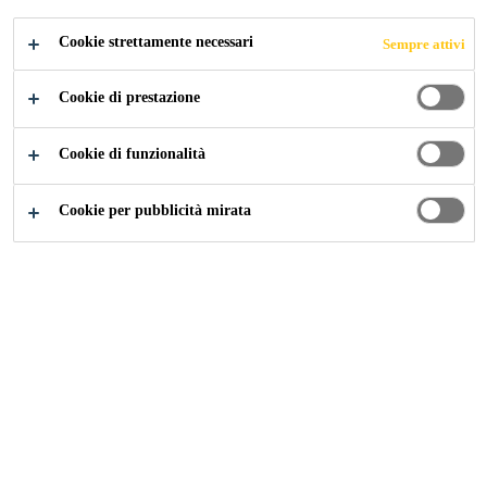
Cookie strettamente necessari
Sempre attivi
Buona fluidità
Comportamento di presa ottimale per la
Cookie di prestazione
produzione di pavimenti monolitici
Impermeabilità e resistenze elevate
Cookie di funzionalità
Cookie per pubblicità mirata