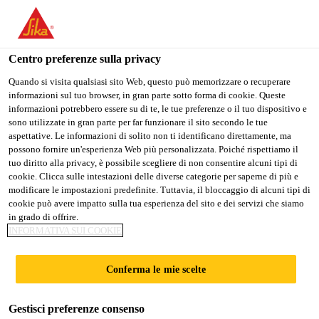
Stai visitando il sito web della "Sika Schweiz AG", sembra che si
stia accedendo da "Stati Uniti". Esiste un sito web separato per il
vostro paese.
Centro preferenze sulla privacy
Construction
...
Sika® ViscoCrete®-4247 Mono
PASSARE A
RIMANERE SIKA
SELEZIONARE
Quando si visita qualsiasi sito Web, questo può memorizzare o recuperare
informazioni sul tuo browser, in gran parte sotto forma di cookie. Queste
SIKA USA
SCHWEIZ AG
IL PAESE
informazioni potrebbero essere su di te, le tue preferenze o il tuo dispositivo e
sono utilizzate in gran parte per far funzionare il sito secondo le tue
aspettative. Le informazioni di solito non ti identificano direttamente, ma
Sika Schweiz AG
possono fornire un'esperienza Web più personalizzata. Poiché rispettiamo il
Sika®
tuo diritto alla privacy, è possibile scegliere di non consentire alcuni tipi di
cookie. Clicca sulle intestazioni delle diverse categorie per saperne di più e
modificare le impostazioni predefinite. Tuttavia, il bloccaggio di alcuni tipi di
ViscoCrete®-4247
cookie può avere impatto sulla tua esperienza del sito e dei servizi che siamo
in grado di offrire.
Mono
INFORMATIVA SUI COOKIE
Conferma le mie scelte
Superfluidificante (FM)
Superfluidificante conforme alla norma EN 934-2, a
Gestisci preferenze consenso