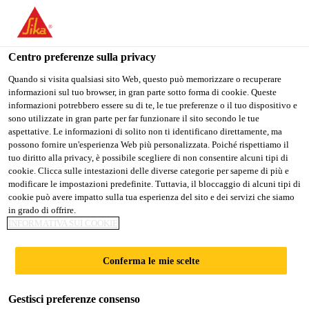
Stai visitando il sito web della "Sika Schweiz AG", sembra che si
stia accedendo da "Stati Uniti". Esiste un sito web separato per il
vostro paese.
Centro preferenze sulla privacy
Construction
...
SikaFiber®-634 PPM
PASSARE A
RIMANERE SIKA
SELEZIONARE
Quando si visita qualsiasi sito Web, questo può memorizzare o recuperare
informazioni sul tuo browser, in gran parte sotto forma di cookie. Queste
SIKA USA
SCHWEIZ AG
IL PAESE
informazioni potrebbero essere su di te, le tue preferenze o il tuo dispositivo e
sono utilizzate in gran parte per far funzionare il sito secondo le tue
aspettative. Le informazioni di solito non ti identificano direttamente, ma
Sika Schweiz AG
possono fornire un'esperienza Web più personalizzata. Poiché rispettiamo il
SikaFiber®-634
tuo diritto alla privacy, è possibile scegliere di non consentire alcuni tipi di
cookie. Clicca sulle intestazioni delle diverse categorie per saperne di più e
modificare le impostazioni predefinite. Tuttavia, il bloccaggio di alcuni tipi di
PPM
cookie può avere impatto sulla tua esperienza del sito e dei servizi che siamo
in grado di offrire.
INFORMATIVA SUI COOKIE
Microfibre di polipropilene
Conferma le mie scelte
Microfibre di polipropilene della lunghezza di 6 mm
utilizzabili nella produzione di calcestruzzo e malta.
Gestisci preferenze consenso