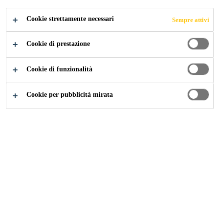
Non richiede una copertura minima
Cookie strettamente necessari
Sempre attivi
Non favorisce la formazione di macchie da
ossidazione
Cookie di prestazione
Nessuna conduttività elettrica
Cookie di funzionalità
Cookie per pubblicità mirata
SCHEDA DATI
SCHEDA DATI
MOSTRA
DEL
DI
TUTTI I
PRODOTTO
SICUREZZA
DOCUMENTI