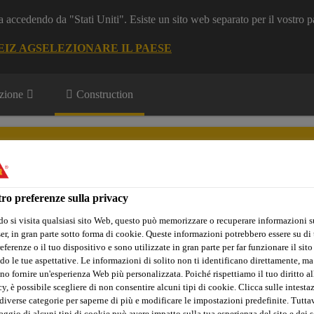
a accedendo da "Stati Uniti". Esiste un sito web separato per il vostro p
EIZ AG
SELEZIONARE IL PAESE
zione
Construction
ro preferenze sulla privacy
o si visita qualsiasi sito Web, questo può memorizzare o recuperare informazioni s
Sika Apps
Interlocutore
r, in gran parte sotto forma di cookie. Queste informazioni potrebbero essere su di t
eferenze o il tuo dispositivo e sono utilizzate in gran parte per far funzionare il sito
do le tue aspettative. Le informazioni di solito non ti identificano direttamente, ma
no fornire un'esperienza Web più personalizzata. Poiché rispettiamo il tuo diritto al
y, è possibile scegliere di non consentire alcuni tipi di cookie. Clicca sulle intesta
lta
Fabbricazione del calcestruzzo
Altri additivi per calces
diverse categorie per saperne di più e modificare le impostazioni predefinite. Tuttav
ggio di alcuni tipi di cookie può avere impatto sulla tua esperienza del sito e dei s