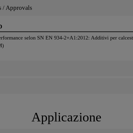
ns / Approvals
D
erformance selon SN EN 934-2+A1:2012: Additivi per calcestr
M)
Applicazione