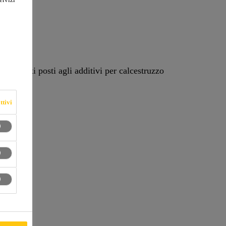
ttivi