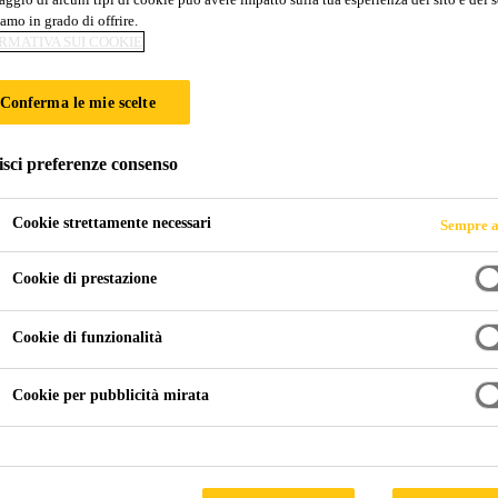
amo in grado di offrire.
300 PerFin
RMATIVA SUI COOKIE
Conferma le mie scelte
lla superficie del supporto. Soddisfa i requisiti posti agli additivi per calcestruzzo
isci preferenze consenso
.
Cookie strettamente necessari
Sempre a
so di produzione del calcestruzzo
Cookie di prestazione
 superficie del calcestruzzo durante la messa in opera
Cookie di funzionalità
Cookie per pubblicità mirata