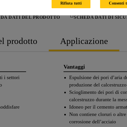
Rifiuta tutti
Consenti t
DA DATI DEL PRODOTTO
SCHEDA DATI DI SIC
el prodotto
Applicazione
Vantaggi
i i settori
Espulsione dei pori d’aria d
o
produzione del calcestruzzo
Scioglimento dei pori di com
calcestruzzo durante la mes
soddisfare
Idoneo per il cemento arma
Non contiene cloruri o altre
corrosione dell’acciaio