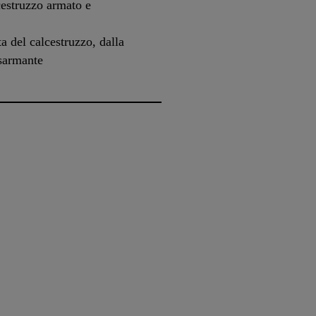
cestruzzo armato e
ta del calcestruzzo, dalla
isarmante