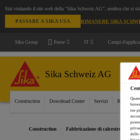
Stai visitando il sito web della "Sika Schweiz AG", sembra che si sti
PASSARE A SIKA USA
RIMANERE SIKA SCHW
Sika Group
Paese
IT
Campi d'applica
Sika Schweiz AG
Cent
Quand
Construction
Download Center
Servizi
Referenze
browse
tue pr
secon
posso
privac
Construction
Fabbricazione di calcestruzzo e ma
delle 
blocca