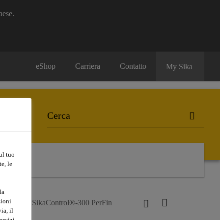
aese.
eShop
Carriera
Contatto
My Sika
ul tuo
e, le
la
zioni
truzzo
SikaControl®-300 PerFin
ia, il
ervizi