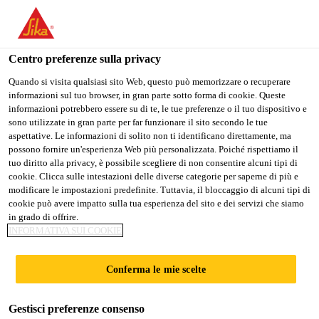
Stai visitando il sito web della "Sika Schweiz AG", sembra che si
stia accedendo da "Stati Uniti". Esiste un sito web separato per il
vostro paese.
Centro preferenze sulla privacy
PASSARE A
RIMANERE SIKA
SELEZIONARE
Quando si visita qualsiasi sito Web, questo può memorizzare o recuperare
informazioni sul tuo browser, in gran parte sotto forma di cookie. Queste
SIKA USA
SCHWEIZ AG
IL PAESE
informazioni potrebbero essere su di te, le tue preferenze o il tuo dispositivo e
sono utilizzate in gran parte per far funzionare il sito secondo le tue
aspettative. Le informazioni di solito non ti identificano direttamente, ma
Sika Schweiz AG
possono fornire un'esperienza Web più personalizzata. Poiché rispettiamo il
tuo diritto alla privacy, è possibile scegliere di non consentire alcuni tipi di
cookie. Clicca sulle intestazioni delle diverse categorie per saperne di più e
modificare le impostazioni predefinite. Tuttavia, il bloccaggio di alcuni tipi di
cookie può avere impatto sulla tua esperienza del sito e dei servizi che siamo
ADDITIVI PER
in grado di offrire.
INFORMATIVA SUI COOKIE
CALCESTRUZZO
Conferma le mie scelte
Gestisci preferenze consenso