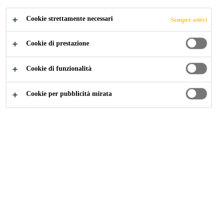
Cookie strettamente necessari
Sempre attivi
Construction
...
Additivi per calcestruzzo
Cookie di prestazione
Cookie di funzionalità
Cookie per pubblicità mirata
Sika® ColorCrete G
Pigmenti colorati sotto forma di granulati per calcestruzzo e
malta
SikaFume® HR/TU
Additivo per calcestruzzo a base di microsilice