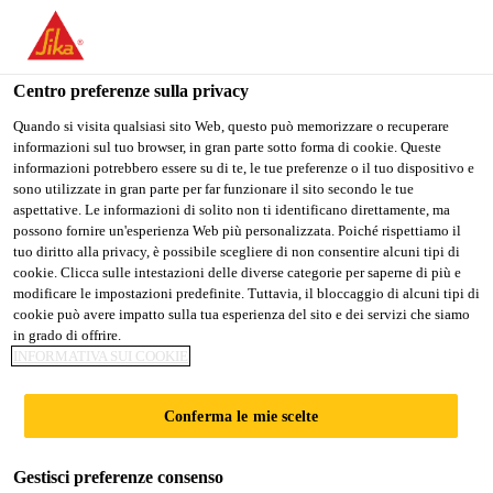
Stai visitando il sito web della "Sika Schweiz AG", sembra che si
stia accedendo da "Stati Uniti". Esiste un sito web separato per il
vostro paese.
Centro preferenze sulla privacy
PASSARE A
RIMANERE SIKA
SELEZIONARE
Quando si visita qualsiasi sito Web, questo può memorizzare o recuperare
informazioni sul tuo browser, in gran parte sotto forma di cookie. Queste
SIKA USA
SCHWEIZ AG
IL PAESE
informazioni potrebbero essere su di te, le tue preferenze o il tuo dispositivo e
sono utilizzate in gran parte per far funzionare il sito secondo le tue
aspettative. Le informazioni di solito non ti identificano direttamente, ma
Sika Schweiz AG
possono fornire un'esperienza Web più personalizzata. Poiché rispettiamo il
tuo diritto alla privacy, è possibile scegliere di non consentire alcuni tipi di
cookie. Clicca sulle intestazioni delle diverse categorie per saperne di più e
modificare le impostazioni predefinite. Tuttavia, il bloccaggio di alcuni tipi di
cookie può avere impatto sulla tua esperienza del sito e dei servizi che siamo
in grado di offrire.
SIKA BETON
INFORMATIVA SUI COOKIE
APP
Conferma le mie scelte
Gestisci preferenze consenso