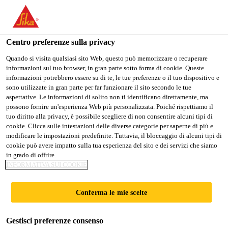
Stai visitando il sito web della "Sika Schweiz AG", sembra che si
stia accedendo da "Stati Uniti". Esiste un sito web separato per il
vostro paese.
Centro preferenze sulla privacy
PASSARE A
RIMANERE SIKA
SELEZIONARE
Quando si visita qualsiasi sito Web, questo può memorizzare o recuperare
informazioni sul tuo browser, in gran parte sotto forma di cookie. Queste
SIKA USA
SCHWEIZ AG
IL PAESE
informazioni potrebbero essere su di te, le tue preferenze o il tuo dispositivo e
sono utilizzate in gran parte per far funzionare il sito secondo le tue
aspettative. Le informazioni di solito non ti identificano direttamente, ma
Sika Schweiz AG
possono fornire un'esperienza Web più personalizzata. Poiché rispettiamo il
tuo diritto alla privacy, è possibile scegliere di non consentire alcuni tipi di
cookie. Clicca sulle intestazioni delle diverse categorie per saperne di più e
modificare le impostazioni predefinite. Tuttavia, il bloccaggio di alcuni tipi di
cookie può avere impatto sulla tua esperienza del sito e dei servizi che siamo
in grado di offrire.
RICICLAGGIO
INFORMATIVA SUI COOKIE
DELLE
Conferma le mie scelte
MEMBRANE
Gestisci preferenze consenso