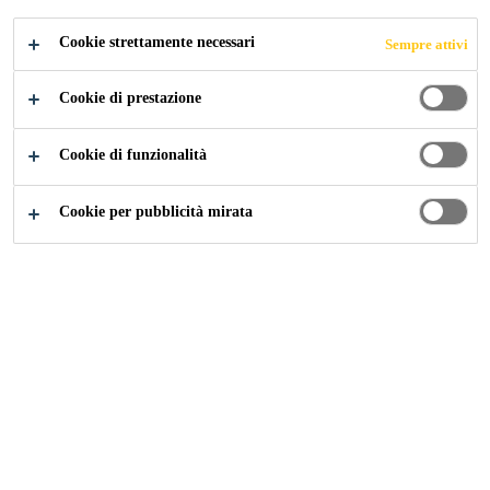
FPO
Cookie strettamente necessari
Sempre attivi
Cookie di prestazione
Cookie di funzionalità
Construction
...
Riciclaggio delle membrane FPO
Cookie per pubblicità mirata
Meno emissioni grazie
all'economia circolare
Come può il settore delle costruzioni passare a
un'economia più circolare? La nostra iniziativa di ritirare i