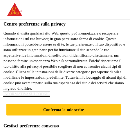
Stai visitando il sito web della "Sika Schweiz AG", sembra che si
stia accedendo da "Stati Uniti". Esiste un sito web separato per il
vostro paese.
Centro preferenze sulla privacy
Construction
...
Sikagard®-720 EpoCem®
PASSARE A
RIMANERE SIKA
SELEZIONARE
Quando si visita qualsiasi sito Web, questo può memorizzare o recuperare
informazioni sul tuo browser, in gran parte sotto forma di cookie. Queste
SIKA USA
SCHWEIZ AG
IL PAESE
informazioni potrebbero essere su di te, le tue preferenze o il tuo dispositivo e
sono utilizzate in gran parte per far funzionare il sito secondo le tue
aspettative. Le informazioni di solito non ti identificano direttamente, ma
Sika Schweiz AG
possono fornire un'esperienza Web più personalizzata. Poiché rispettiamo il
Sikagard®-720
tuo diritto alla privacy, è possibile scegliere di non consentire alcuni tipi di
cookie. Clicca sulle intestazioni delle diverse categorie per saperne di più e
modificare le impostazioni predefinite. Tuttavia, il bloccaggio di alcuni tipi di
EpoCem®
cookie può avere impatto sulla tua esperienza del sito e dei servizi che siamo
in grado di offrire.
INFORMATIVA SUI COOKIE
Malta fine epossicementizia tricomponente
per rasature superficiali
Conferma le mie scelte
Rasatura tricomponente a base di leganti cementizi e
Gestisci preferenze consenso
resine epossidiche, conforme ai requisiti della norma