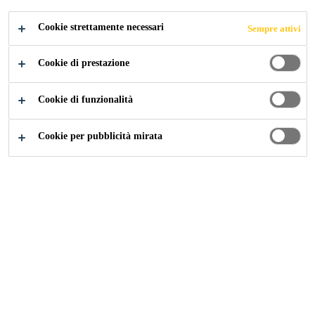
Massime resistenze iniziali
Cookie strettamente necessari
Sempre attivi
Buona adesione al substrato
Cookie di prestazione
Rimbalzo ridotto
Cookie di funzionalità
Cookie per pubblicità mirata
SCHEDA DATI
SCHEDA DATI
MOSTRA
DEL
DI
TUTTI I
PRODOTTO
SICUREZZA
DOCUMENTI
Panoramica
Dettagli del prodotto