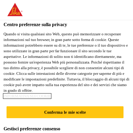
Stai visitando il sito web della "Sika Schweiz AG", sembra che si
stia accedendo da "Stati Uniti". Esiste un sito web separato per il
vostro paese.
Centro preferenze sulla privacy
Construction
...
Sika® Shot-3
PASSARE A
RIMANERE SIKA
SELEZIONARE
Quando si visita qualsiasi sito Web, questo può memorizzare o recuperare
informazioni sul tuo browser, in gran parte sotto forma di cookie. Queste
SIKA USA
SCHWEIZ AG
IL PAESE
informazioni potrebbero essere su di te, le tue preferenze o il tuo dispositivo e
sono utilizzate in gran parte per far funzionare il sito secondo le tue
aspettative. Le informazioni di solito non ti identificano direttamente, ma
Sika Schweiz AG
possono fornire un'esperienza Web più personalizzata. Poiché rispettiamo il
Sika® Shot-3
tuo diritto alla privacy, è possibile scegliere di non consentire alcuni tipi di
cookie. Clicca sulle intestazioni delle diverse categorie per saperne di più e
modificare le impostazioni predefinite. Tuttavia, il bloccaggio di alcuni tipi di
Gunite consolidante e impermeabilizzante
cookie può avere impatto sulla tua esperienza del sito e dei servizi che siamo
in grado di offrire.
altamente accelerata
INFORMATIVA SUI COOKIE
Gunite pronta all’uso a presa altamente accelerata,
Conferma le mie scelte
legata con cemento, con speciale curva
granulometrica e additivo impermeabilizzante.
Gestisci preferenze consenso