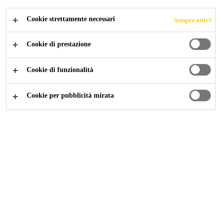
IMPERMEABILIZZ
Cookie strettamente necessari
Sempre attivi
AZIONE
Cookie di prestazione
Cookie di funzionalità
Construction
...
Guniti da consolidamento / Guniti da 
Cookie per pubblicità mirata
Sika® Shot-3
Gunite consolidante e impermeabilizzante altamente accelerata