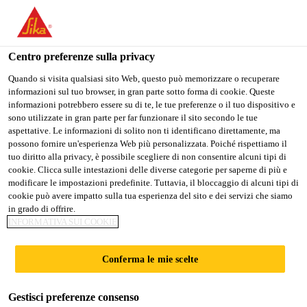
Stai visitando il sito web della "Sika Schweiz AG", sembra che si
stia accedendo da "Stati Uniti". Esiste un sito web separato per il
vostro paese.
Centro preferenze sulla privacy
PASSARE A
RIMANERE SIKA
SELEZIONARE
Quando si visita qualsiasi sito Web, questo può memorizzare o recuperare
informazioni sul tuo browser, in gran parte sotto forma di cookie. Queste
SIKA USA
SCHWEIZ AG
IL PAESE
informazioni potrebbero essere su di te, le tue preferenze o il tuo dispositivo e
sono utilizzate in gran parte per far funzionare il sito secondo le tue
aspettative. Le informazioni di solito non ti identificano direttamente, ma
Sika Schweiz AG
possono fornire un'esperienza Web più personalizzata. Poiché rispettiamo il
tuo diritto alla privacy, è possibile scegliere di non consentire alcuni tipi di
cookie. Clicca sulle intestazioni delle diverse categorie per saperne di più e
modificare le impostazioni predefinite. Tuttavia, il bloccaggio di alcuni tipi di
cookie può avere impatto sulla tua esperienza del sito e dei servizi che siamo
GUNITI DA
in grado di offrire.
INFORMATIVA SUI COOKIE
CONSOLIDAMENT
Conferma le mie scelte
O / GUNITI DA
Gestisci preferenze consenso