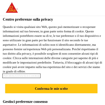
Stai visitando il sito web della "Sika Schweiz AG", sembra che si
stia accedendo da "Stati Uniti". Esiste un sito web separato per il
vostro paese.
Centro preferenze sulla privacy
Construction
...
Sika Boom®-125 Manhole Seal
PASSARE A
RIMANERE SIKA
SELEZIONARE
Quando si visita qualsiasi sito Web, questo può memorizzare o recuperare
informazioni sul tuo browser, in gran parte sotto forma di cookie. Queste
SIKA USA
SCHWEIZ AG
IL PAESE
informazioni potrebbero essere su di te, le tue preferenze o il tuo dispositivo e
sono utilizzate in gran parte per far funzionare il sito secondo le tue
aspettative. Le informazioni di solito non ti identificano direttamente, ma
Sika Schweiz AG
possono fornire un'esperienza Web più personalizzata. Poiché rispettiamo il
Sika Boom®-125
tuo diritto alla privacy, è possibile scegliere di non consentire alcuni tipi di
cookie. Clicca sulle intestazioni delle diverse categorie per saperne di più e
modificare le impostazioni predefinite. Tuttavia, il bloccaggio di alcuni tipi di
Manhole Seal
cookie può avere impatto sulla tua esperienza del sito e dei servizi che siamo
in grado di offrire.
INFORMATIVA SUI COOKIE
Schiuma B2 per il montaggio e la
sigillatura di anelli per pozzetti a incastro
Conferma le mie scelte
Schiuma monocomponente autoespandente da
Gestisci preferenze consenso
montaggio e da riempimento.