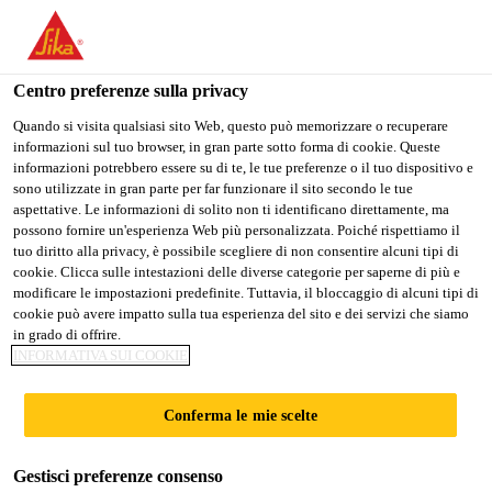
Stai visitando il sito web della "Sika Schweiz AG", sembra che si
stia accedendo da "Stati Uniti". Esiste un sito web separato per il
vostro paese.
Centro preferenze sulla privacy
PASSARE A
RIMANERE SIKA
SELEZIONARE
Quando si visita qualsiasi sito Web, questo può memorizzare o recuperare
informazioni sul tuo browser, in gran parte sotto forma di cookie. Queste
SIKA USA
SCHWEIZ AG
IL PAESE
informazioni potrebbero essere su di te, le tue preferenze o il tuo dispositivo e
sono utilizzate in gran parte per far funzionare il sito secondo le tue
aspettative. Le informazioni di solito non ti identificano direttamente, ma
Sika Schweiz AG
possono fornire un'esperienza Web più personalizzata. Poiché rispettiamo il
tuo diritto alla privacy, è possibile scegliere di non consentire alcuni tipi di
cookie. Clicca sulle intestazioni delle diverse categorie per saperne di più e
modificare le impostazioni predefinite. Tuttavia, il bloccaggio di alcuni tipi di
cookie può avere impatto sulla tua esperienza del sito e dei servizi che siamo
SIGILLANTI A
in grado di offrire.
INFORMATIVA SUI COOKIE
BASE DI SILICONE
Conferma le mie scelte
Gestisci preferenze consenso