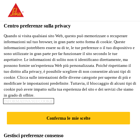
Stai visitando il sito web della "Sika Schweiz AG", sembra che si
stia accedendo da "Stati Uniti". Esiste un sito web separato per il
vostro paese.
Centro preferenze sulla privacy
Construction
...
SikaMembran® Active SB+
PASSARE A
RIMANERE SIKA
SELEZIONARE
Quando si visita qualsiasi sito Web, questo può memorizzare o recuperare
informazioni sul tuo browser, in gran parte sotto forma di cookie. Queste
SIKA USA
SCHWEIZ AG
IL PAESE
informazioni potrebbero essere su di te, le tue preferenze o il tuo dispositivo e
sono utilizzate in gran parte per far funzionare il sito secondo le tue
aspettative. Le informazioni di solito non ti identificano direttamente, ma
Sika Schweiz AG
possono fornire un'esperienza Web più personalizzata. Poiché rispettiamo il
SikaMembran®
tuo diritto alla privacy, è possibile scegliere di non consentire alcuni tipi di
cookie. Clicca sulle intestazioni delle diverse categorie per saperne di più e
modificare le impostazioni predefinite. Tuttavia, il bloccaggio di alcuni tipi di
Active SB+
cookie può avere impatto sulla tua esperienza del sito e dei servizi che siamo
in grado di offrire.
INFORMATIVA SUI COOKIE
Membrana d’impermeabilizzazione al
vapore variabile, autoadesiva su un lato
Conferma le mie scelte
Membrana ad elevate prestazioni con lato adesivo
Gestisci preferenze consenso
per l’impermeabilizzazione di giunti di raccordo