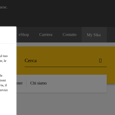
aese.
eShop
Carriera
Contatto
My Sika
ul tuo
e, le
la
zioni
nload Center
Chi siamo
ia, il
ervizi