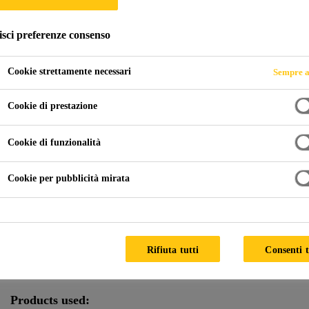
isci preferenze consenso
iate
Sigillatura per Vetrocamera
20 Fenchurch Street
Cookie strettamente necessari
Sempre a
Cookie di prestazione
D KINGDOM
Cookie di funzionalità
Cookie per pubblicità mirata
Special Features:
Big facade elements, high-strength glas
Climate:
Mild
Facade Supplier:
Permasteelisa, Josef Gartner
Rifiuta tutti
Consenti t
Architect:
Rafael Viñoly Architects, Adamson Associates
Products used: