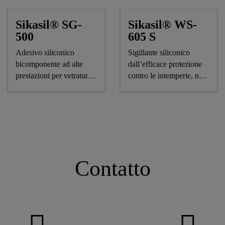
Sikasil® SG-
Sikasil® WS-
500
605 S
Adesivo siliconico
Sigillante siliconico
bicomponente ad alte
dall’efficace protezione
prestazioni per vetrature
contro le intemperie, non
strutturali (structural
forma striature, marquage
glazing)
CE
Contatto