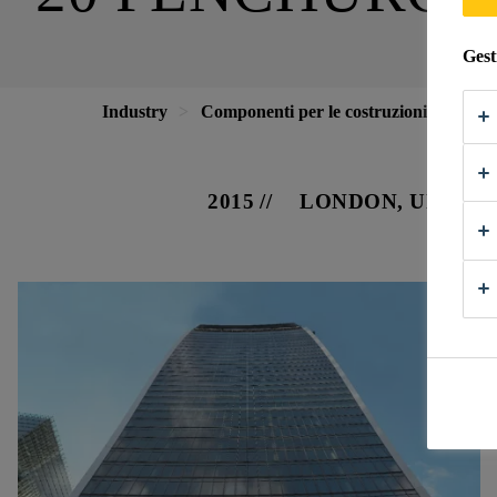
Gest
Industry
Componenti per le costruzioni
Facc
2015
LONDON, UNITE