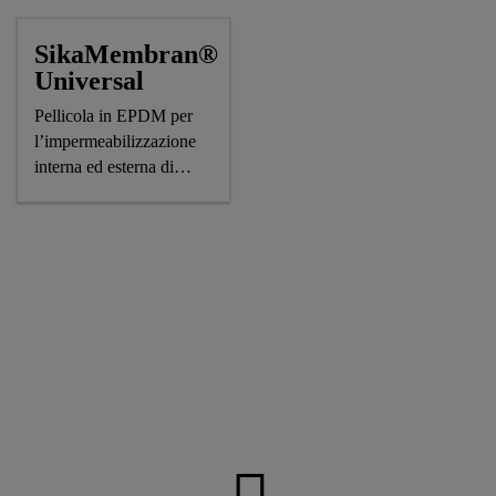
SikaMembran®
Universal
Pellicola in EPDM per
l’impermeabilizzazione
interna ed esterna di
facciate, dall’impiego
molto flessibile