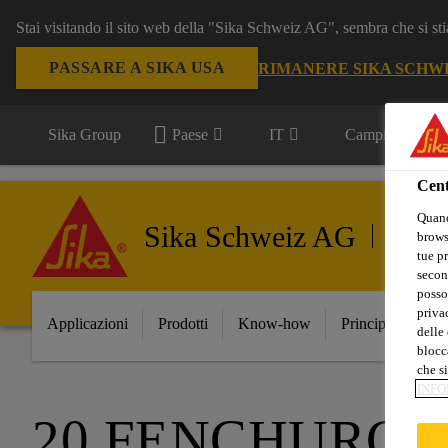
Stai visitando il sito web della "Sika Schweiz AG", sembra che si sti
PASSARE A SIKA USA
RIMANERE SIKA SCHW
Sika Group
Paese
IT
Campi d'applica
Cent
Quand
Sika Schweiz AG
Compone
browse
tue pr
secon
posso
privac
Applicazioni
Prodotti
Know-how
Principali Innov
delle 
blocca
che si
INFO
20 FENCHURCH