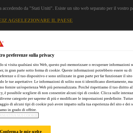
a accedendo da "Stati Uniti". Esiste un sito web separato per il vostro p
EIZ AG
SELEZIONARE IL PAESE
zione
Industria
ro preferenze sulla privacy
o si visita qualsiasi sito Web, questo può memorizzare o recuperare informazioni s
nti per le Costruzioni
r, in gran parte sotto forma di cookie. Queste informazioni potrebbero essere su di t
eferenze o il tuo dispositivo e sono utilizzate in gran parte per far funzionare il sito
do le tue aspettative. Le informazioni di solito non ti identificano direttamente, ma
no fornire un'esperienza Web più personalizzata. Poiché rispettiamo il tuo diritto al
y, è possibile scegliere di non consentire alcuni tipi di cookie. Clicca sulle intesta
azioni
Calcolatore giunti
Referenze Globali
Servizi
Dow
diverse categorie per saperne di più e modificare le impostazioni predefinite. Tuttav
ggio di alcuni tipi di cookie può avere impatto sulla tua esperienza del sito e dei s
amo in grado di offrire.
RMATIVA SUI COOKIE
 STREET
Conferma le mie scelte