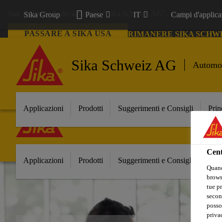
Stai visitando il sito web della "Sika Schweiz AG", sembra che si sti
Sika Group
Paese
IT
Campi d'applica
PASSARE A SIKA USA
RIMANERE SIKA SCHW
Sika Schweiz AG
Automot
Sika Group
Paese
IT
Campi d'applica
Applicazioni
Prodotti
Suggerimenti e Consigli
Prin
Sika Schweiz AG
Automot
Cent
Applicazioni
Prodotti
Suggerimenti e Consigli
Prin
Quand
browse
tue pr
secon
posso
privac