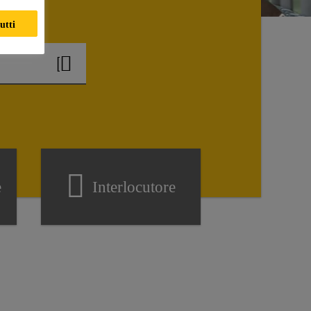
utti
e
Interlocutore