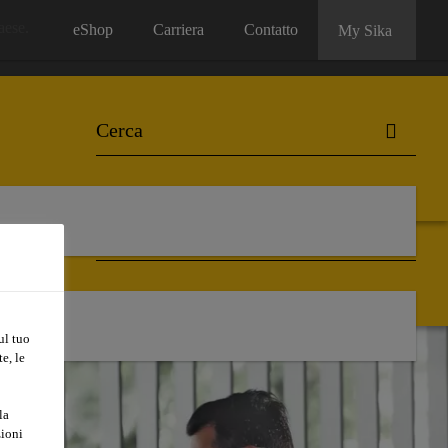
aese.
eShop
Carriera
Contatto
My Sika
eShop
Carriera
Contatto
My Sika
ul tuo
e, le
la
zioni