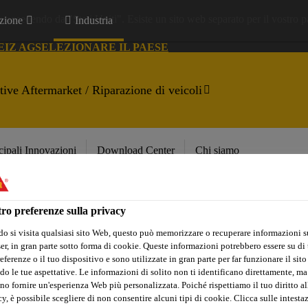
a accedendo da "Stati Uniti". Esiste un sito web separato per il vostro p
zione
Industria
EIZ AG
SELEZIONARE IL PAESE
ive Aftermarket / Riparazione di veicoli
zione
Industria
cipali Innovazioni
Download Center
Chi siamo
ive Aftermarket / Riparazione di veicoli
ro preferenze sulla privacy
cipali Innovazioni
Download Center
Chi siamo
o si visita qualsiasi sito Web, questo può memorizzare o recuperare informazioni s
r, in gran parte sotto forma di cookie. Queste informazioni potrebbero essere su di t
eferenze o il tuo dispositivo e sono utilizzate in gran parte per far funzionare il sito
do le tue aspettative. Le informazioni di solito non ti identificano direttamente, ma
no fornire un'esperienza Web più personalizzata. Poiché rispettiamo il tuo diritto al
y, è possibile scegliere di non consentire alcuni tipi di cookie. Clicca sulle intesta