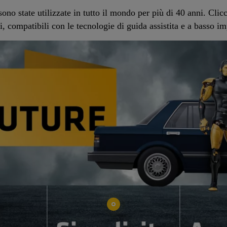
no state utilizzate in tutto il mondo per più di 40 anni. Clicc
i, compatibili con le tecnologie di guida assistita e a basso i