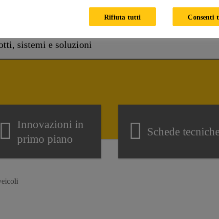
Come possiamo aiutarti?
Rifiuta tutti
Consenti t
Innovazioni in
Schede tecnich
primo piano
eicoli