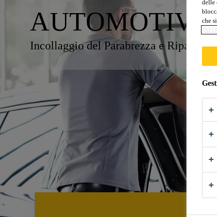
delle 
AUTOMOTIVE
blocca
che si
INFO
Incollaggio del Parabrezza e Riparazio
Gest