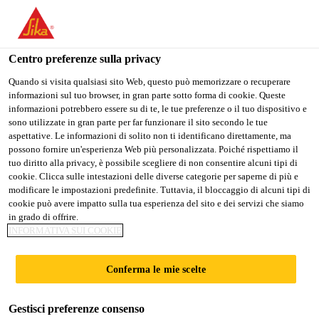
Stai visitando il sito web della "Sika Schweiz AG", sembra che si
stia accedendo da "Stati Uniti". Esiste un sito web separato per il
vostro paese.
Centro preferenze sulla privacy
Construction
...
Sika MonoTop®-112 MultiUse Repair
PASSARE A
RIMANERE SIKA
SELEZIONARE
Quando si visita qualsiasi sito Web, questo può memorizzare o recuperare
informazioni sul tuo browser, in gran parte sotto forma di cookie. Queste
SIKA USA
SCHWEIZ AG
IL PAESE
informazioni potrebbero essere su di te, le tue preferenze o il tuo dispositivo e
sono utilizzate in gran parte per far funzionare il sito secondo le tue
aspettative. Le informazioni di solito non ti identificano direttamente, ma
Sika Schweiz AG
possono fornire un'esperienza Web più personalizzata. Poiché rispettiamo il
Sika
tuo diritto alla privacy, è possibile scegliere di non consentire alcuni tipi di
cookie. Clicca sulle intestazioni delle diverse categorie per saperne di più e
modificare le impostazioni predefinite. Tuttavia, il bloccaggio di alcuni tipi di
MonoTop®-112
cookie può avere impatto sulla tua esperienza del sito e dei servizi che siamo
in grado di offrire.
MultiUse Repair
INFORMATIVA SUI COOKIE
Conferma le mie scelte
Malta per il rispristino del calcestruzzo
Malta monocomponente pronta all’uso, tixotropica, a
Gestisci preferenze consenso