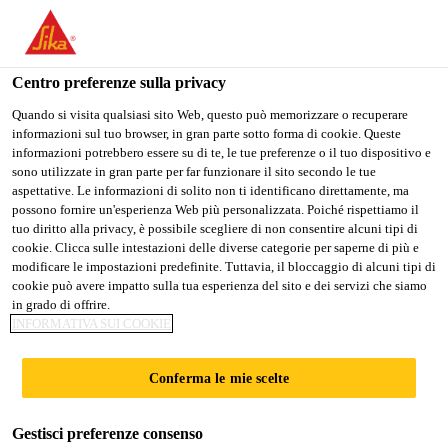
Stai visitando il sito web della "Sika Schweiz AG", sembra che si
stia accedendo da "Stati Uniti". Esiste un sito web separato per il
vostro paese.
Centro preferenze sulla privacy
Construction
...
Sika® SealTape F
PASSARE A
RIMANERE SIKA
SELEZIONARE
Quando si visita qualsiasi sito Web, questo può memorizzare o recuperare
informazioni sul tuo browser, in gran parte sotto forma di cookie. Queste
SIKA USA
SCHWEIZ AG
IL PAESE
informazioni potrebbero essere su di te, le tue preferenze o il tuo dispositivo e
sono utilizzate in gran parte per far funzionare il sito secondo le tue
aspettative. Le informazioni di solito non ti identificano direttamente, ma
Sika Schweiz AG
possono fornire un'esperienza Web più personalizzata. Poiché rispettiamo il
Sika® SealTape F
tuo diritto alla privacy, è possibile scegliere di non consentire alcuni tipi di
cookie. Clicca sulle intestazioni delle diverse categorie per saperne di più e
modificare le impostazioni predefinite. Tuttavia, il bloccaggio di alcuni tipi di
Nastro sigillante per raccordi
cookie può avere impatto sulla tua esperienza del sito e dei servizi che siamo
in grado di offrire.
impermeabili
INFORMATIVA SUI COOKIE
Componenti di sistema dei raccordi impermeabili
Conferma le mie scelte
Sika® per la realizzazione di ponti flessibili e
impermeabili su passaggi a rischio di fessurazione
Gestisci preferenze consenso
(angoli di pareti, raccordi parete-pavimento, passaggi