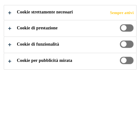
Leggi di più +
di tubazioni ecc.).
Cookie strettamente necessari
Sempre attivi
Elevata elasticità e resistenza allo strappo
Cookie di prestazione
Messa in opera semplice
Elevata impermeabilità all’acqua
Cookie di funzionalità
Cookie per pubblicità mirata