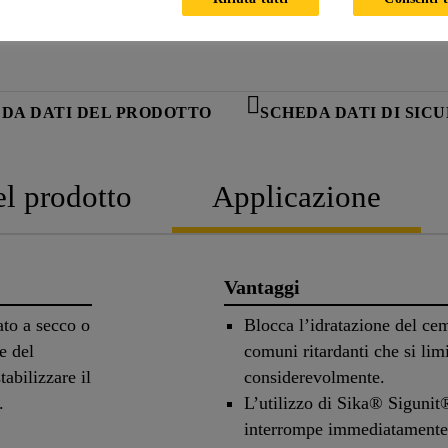
DA DATI DEL PRODOTTO
SCHEDA DATI DI SIC
el prodotto
Applicazione
Vantaggi
ato a secco o
Blocca l’idratazione del ce
e del
comuni ritardanti che si lim
abilizzare il
considerevolmente.
i.
L’utilizzo di Sika® Sigunit®
interrompe immediatamente 