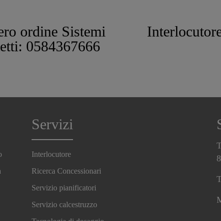
ro ordine Sistemi
Interlocutor
tetti: 0584367666
Servizi
T
o
Interlocutore
8
a
Ricerca Concessionari
T
Servizio pianificatori
M
Servizio calcestruzzo