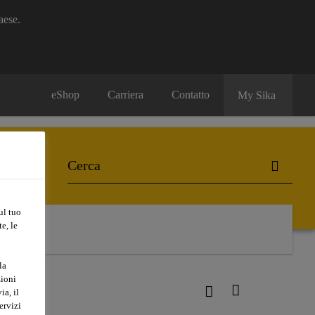
aese.
eShop
Carriera
Contatto
My Sika
ul tuo
e, le
la
zioni
ia, il
ervizi