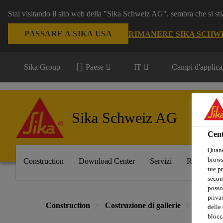
Stai visitando il sito web della "Sika Schweiz AG", sembra che si sti
PASSARE A SIKA USA
RIMANERE SIKA SCHW
Sika Group
Paese
IT
Campi d'applica
Sika Schweiz AG
Cent
Quand
browse
Construction
Download Center
Servizi
Referenze
tue pr
secon
posso
privac
Construction
Costruzione di gallerie
Costruzi
delle 
blocca