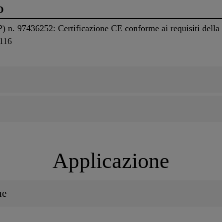
D
P) n. 97436252: Certificazione CE conforme ai requisiti dell
2116
Applicazione
ne