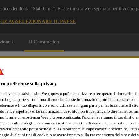
a accedendo da "Stati Uniti". Esiste un sito web separato per il vostro p
EIZ AG
SELEZIONARE IL PAESE
zione
Construction
ro preferenze sulla privacy
o si visita qualsiasi sito Web, questo può memorizzare o recuperare informazioni s
r, in gran parte sotto forma di cookie. Queste informazioni potrebbero essere su di t
Sika Apps
Interlocutore
eferenze o il tuo dispositivo e sono utilizzate in gran parte per far funzionare il sito
do le tue aspettative. Le informazioni di solito non ti identificano direttamente, ma
no fornire un'esperienza Web più personalizzata. Poiché rispettiamo il tuo diritto al
y, è possibile scegliere di non consentire alcuni tipi di cookie. Clicca sulle intesta
one di gallerie
Regolatore di consistenza
SikaTard®-925
diverse categorie per saperne di più e modificare le impostazioni predefinite. Tuttav
ggio di alcuni tipi di cookie può avere impatto sulla tua esperienza del sito e dei s