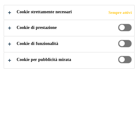
Cookie strettamente necessari
Sempre attivi
Cookie di prestazione
Industry
Componenti per le costruzioni
Porte
Cookie di funzionalità
Cookie per pubblicità mirata
Laminate a range of plastics, metals and
wood based substrates in the production of
composite door panels with Sika's wide range
of adhesive technologies.