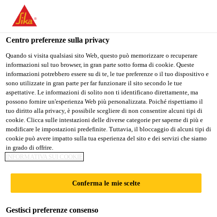
Stai visitando il sito web della "Sika Schweiz AG", sembra che si
stia accedendo da "Stati Uniti". Esiste un sito web separato per il
vostro paese.
Centro preferenze sulla privacy
PASSARE A
RIMANERE SIKA
SELEZIONARE
Quando si visita qualsiasi sito Web, questo può memorizzare o recuperare
informazioni sul tuo browser, in gran parte sotto forma di cookie. Queste
SIKA USA
SCHWEIZ AG
IL PAESE
informazioni potrebbero essere su di te, le tue preferenze o il tuo dispositivo e
sono utilizzate in gran parte per far funzionare il sito secondo le tue
aspettative. Le informazioni di solito non ti identificano direttamente, ma
Sika Schweiz AG
possono fornire un'esperienza Web più personalizzata. Poiché rispettiamo il
tuo diritto alla privacy, è possibile scegliere di non consentire alcuni tipi di
cookie. Clicca sulle intestazioni delle diverse categorie per saperne di più e
modificare le impostazioni predefinite. Tuttavia, il bloccaggio di alcuni tipi di
cookie può avere impatto sulla tua esperienza del sito e dei servizi che siamo
in grado di offrire.
PANELLI
INFORMATIVA SUI COOKIE
COMPOSITI PER
Conferma le mie scelte
PORTE
Gestisci preferenze consenso