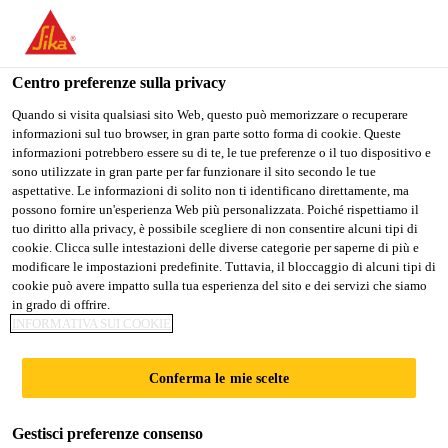
Stai visitando il sito web della "Sika Schweiz AG", sembra che si
stia accedendo da "Stati Uniti". Esiste un sito web separato per il
vostro paese.
Centro preferenze sulla privacy
PASSARE A
RIMANERE SIKA
SELEZIONARE
Quando si visita qualsiasi sito Web, questo può memorizzare o recuperare
informazioni sul tuo browser, in gran parte sotto forma di cookie. Queste
SIKA USA
SCHWEIZ AG
IL PAESE
informazioni potrebbero essere su di te, le tue preferenze o il tuo dispositivo e
sono utilizzate in gran parte per far funzionare il sito secondo le tue
aspettative. Le informazioni di solito non ti identificano direttamente, ma
Sika Schweiz AG
possono fornire un'esperienza Web più personalizzata. Poiché rispettiamo il
tuo diritto alla privacy, è possibile scegliere di non consentire alcuni tipi di
cookie. Clicca sulle intestazioni delle diverse categorie per saperne di più e
modificare le impostazioni predefinite. Tuttavia, il bloccaggio di alcuni tipi di
cookie può avere impatto sulla tua esperienza del sito e dei servizi che siamo
DOKUMENTEN
in grado di offrire.
INFORMATIVA SUI COOKIE
DOWNLOADS
Conferma le mie scelte
Gestisci preferenze consenso