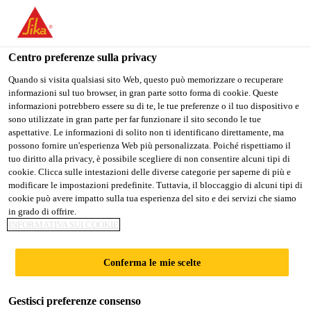
Stai visitando il sito web della "Sika Schweiz AG", sembra che si
stia accedendo da "Stati Uniti". Esiste un sito web separato per il
vostro paese.
Centro preferenze sulla privacy
PASSARE A
RIMANERE SIKA
SELEZIONARE
Quando si visita qualsiasi sito Web, questo può memorizzare o recuperare
informazioni sul tuo browser, in gran parte sotto forma di cookie. Queste
SIKA USA
SCHWEIZ AG
IL PAESE
informazioni potrebbero essere su di te, le tue preferenze o il tuo dispositivo e
sono utilizzate in gran parte per far funzionare il sito secondo le tue
aspettative. Le informazioni di solito non ti identificano direttamente, ma
Sika Schweiz AG
possono fornire un'esperienza Web più personalizzata. Poiché rispettiamo il
tuo diritto alla privacy, è possibile scegliere di non consentire alcuni tipi di
cookie. Clicca sulle intestazioni delle diverse categorie per saperne di più e
modificare le impostazioni predefinite. Tuttavia, il bloccaggio di alcuni tipi di
cookie può avere impatto sulla tua esperienza del sito e dei servizi che siamo
ELASTICALLY
in grado di offrire.
INFORMATIVA SUI COOKIE
BONDED PV ROOF
Conferma le mie scelte
INSTALLATION
Gestisci preferenze consenso