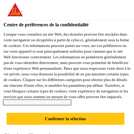
You are accessing "Sika Schweiz AG", it seems you are
accessing it from "États-Unis". We have a dedicated website for
your country.
Centre de préférences de la confidentialité
TO
Lorsque vous consultez un site Web, des données peuvent être stockées dans
STAY ON THE SIKA
SELECT A
votre navigateur ou récupérées à partir de celui-ci, généralement sous la forme
SIKA
SCHWEIZ AG WEBSITE
COUNTRY
de cookies. Ces informations peuvent porter sur vous, sur vos préférences ou
USA
sur votre appareil et sont principalement utilisées pour s'assurer que le site
Web fonctionne correctement. Les informations ne permettent généralement
pas de vous identifier directement, mais peuvent vous permettre de bénéficier
Sika Schweiz AG
d'une expérience Web personnalisée. Parce que nous respectons votre droit à la
vie privée, nous vous donnons la possibilité de ne pas autoriser certains types
de cookies. Cliquez sur les différentes catégories pour obtenir plus de détails
sur chacune d'entre elles, et modifier les paramètres par défaut. Toutefois, si
vous bloquez certains types de cookies, votre expérience de navigation et les
MAINTENANCE
services que nous sommes en mesure de vous offrir peuvent être impactés.
POLITIQUE EN MATIÈRE DE COOKIES
Confirmer la sélection