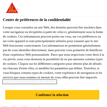
You are accessing "Sika Schweiz AG", it seems you are
accessing it from "États-Unis". We have a dedicated website for
your country.
Centre de préférences de la confidentialité
Construction
...
Sika FastFix®-121
TO
Lorsque vous consultez un site Web, des données peuvent être stockées dans
STAY ON THE SIKA
SELECT A
votre navigateur ou récupérées à partir de celui-ci, généralement sous la forme
SIKA
SCHWEIZ AG WEBSITE
COUNTRY
de cookies. Ces informations peuvent porter sur vous, sur vos préférences ou
USA
sur votre appareil et sont principalement utilisées pour s'assurer que le site
Web fonctionne correctement. Les informations ne permettent généralement
pas de vous identifier directement, mais peuvent vous permettre de bénéficier
Sika FastFix®-121
Sika Schweiz AG
d'une expérience Web personnalisée. Parce que nous respectons votre droit à la
vie privée, nous vous donnons la possibilité de ne pas autoriser certains types
de cookies. Cliquez sur les différentes catégories pour obtenir plus de détails
Mortier lié au ciment à durcissement
sur chacune d'entre elles, et modifier les paramètres par défaut. Toutefois, si
vous bloquez certains types de cookies, votre expérience de navigation et les
rapide pour les travaux de pose,
services que nous sommes en mesure de vous offrir peuvent être impactés.
de réparation et de montage
POLITIQUE EN MATIÈRE DE COOKIES
Mortier universel monocomposant, lié au ciment, à
Confirmer la sélection
durcissement rapide, enrichi de matières
synthétiques, pour un montage rapide dans le