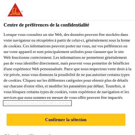
You are accessing "Sika Schweiz AG", it seems you are
accessing it from "États-Unis". We have a dedicated website for
your country.
Centre de préférences de la confidentialité
Construction
...
SikaEmaco® T 2800 PG
TO
Lorsque vous consultez un site Web, des données peuvent être stockées dans
STAY ON THE SIKA
SELECT A
votre navigateur ou récupérées à partir de celui-ci, généralement sous la forme
SIKA
SCHWEIZ AG WEBSITE
COUNTRY
de cookies. Ces informations peuvent porter sur vous, sur vos préférences ou
USA
sur votre appareil et sont principalement utilisées pour s'assurer que le site
Web fonctionne correctement. Les informations ne permettent généralement
pas de vous identifier directement, mais peuvent vous permettre de bénéficier
SikaEmaco® T
Sika Schweiz AG
d'une expérience Web personnalisée. Parce que nous respectons votre droit à la
vie privée, nous vous donnons la possibilité de ne pas autoriser certains types
de cookies. Cliquez sur les différentes catégories pour obtenir plus de détails
2800 PG
sur chacune d'entre elles, et modifier les paramètres par défaut. Toutefois, si
vous bloquez certains types de cookies, votre expérience de navigation et les
services que nous sommes en mesure de vous offrir peuvent être impactés.
Mortier de réparation à 3 composants à
POLITIQUE EN MATIÈRE DE COOKIES
base d’acrylate, à consistance fluide, à
durcissement rapide, pour les applications
Confirmer la sélection
basses températures jusqu’à -20 °C