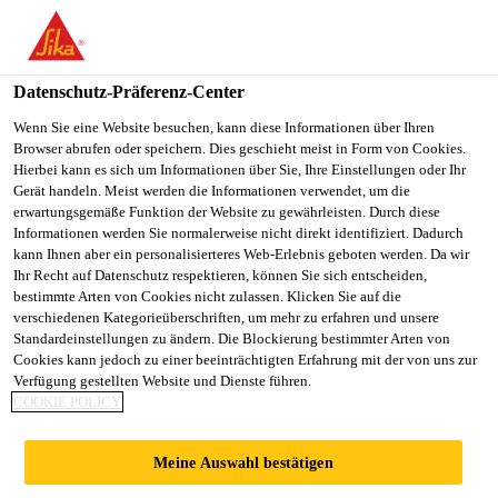
You are accessing "Sika Schweiz AG", it seems you are
accessing it from "Vereinigte Staaten". We have a dedicated
website for your country.
Datenschutz-Präferenz-Center
TO
Wenn Sie eine Website besuchen, kann diese Informationen über Ihren
STAY ON THE SIKA
SELECT A
Browser abrufen oder speichern. Dies geschieht meist in Form von Cookies.
SIKA
SCHWEIZ AG WEBSITE
COUNTRY
Hierbei kann es sich um Informationen über Sie, Ihre Einstellungen oder Ihr
USA
Gerät handeln. Meist werden die Informationen verwendet, um die
erwartungsgemäße Funktion der Website zu gewährleisten. Durch diese
Informationen werden Sie normalerweise nicht direkt identifiziert. Dadurch
Sika Schweiz AG
kann Ihnen aber ein personalisierteres Web-Erlebnis geboten werden. Da wir
Ihr Recht auf Datenschutz respektieren, können Sie sich entscheiden,
bestimmte Arten von Cookies nicht zulassen. Klicken Sie auf die
verschiedenen Kategorieüberschriften, um mehr zu erfahren und unsere
Standardeinstellungen zu ändern. Die Blockierung bestimmter Arten von
Cookies kann jedoch zu einer beeinträchtigten Erfahrung mit der von uns zur
Verfügung gestellten Website und Dienste führen.
SCHWIMMEND
COOKIE POLICY
E
Meine Auswahl bestätigen