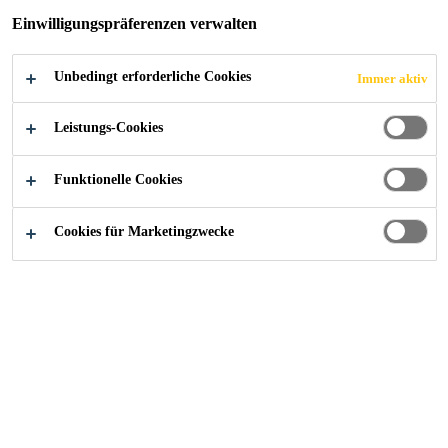
UNTERLAGSBÖ
Einwilligungspräferenzen verwalten
DEN
Unbedingt erforderliche Cookies
Immer aktiv
Leistungs-Cookies
Funktionelle Cookies
Industry
...
Schwimmende Unterlagsböden
Cookies für Marketingzwecke
Die schwimmenden Sikafloor® Marine
Fußbodensysteme bestehen aus einer
Mineralwollschicht und entweder einem nicht
brennbaren Mörtel oder einer Schicht aus